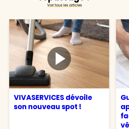
Voir tous les articles
VIVASERVICES dévoile
Gu
son nouveau spot !
ap
fa
v