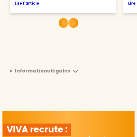
Lire l'article
Lire 
Informations légales
VIVA recrute :