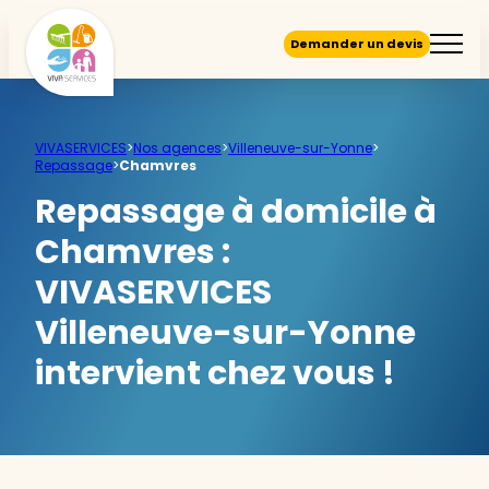
Demander un devis
VIVASERVICES
>
Nos agences
>
Villeneuve-sur-Yonne
>
Repassage
>
Chamvres
Repassage à domicile à
Chamvres :
VIVASERVICES
Villeneuve-sur-Yonne
intervient chez vous !