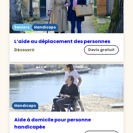
Seniors
Handicaps
L’aide au déplacement des personnes
Découvrir
Devis gratuit
Handicaps
Aide à domicile pour personne
handicapée