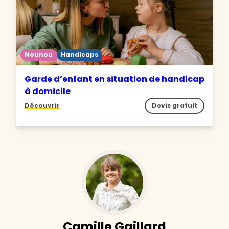
Nounou
Handicaps
Garde d’enfant en situation de handicap
à domicile
Découvrir
Devis gratuit
Camille Gaillard