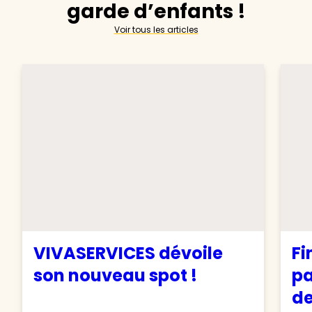
garde d’enfants !
Voir tous les articles
VIVASERVICES dévoile
Fi
son nouveau spot !
pa
de