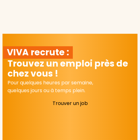
VIVA recrute :
Trouvez un emploi près de
chez vous !
Pour quelques heures par semaine,
quelques jours ou à temps plein.
Trouver un job