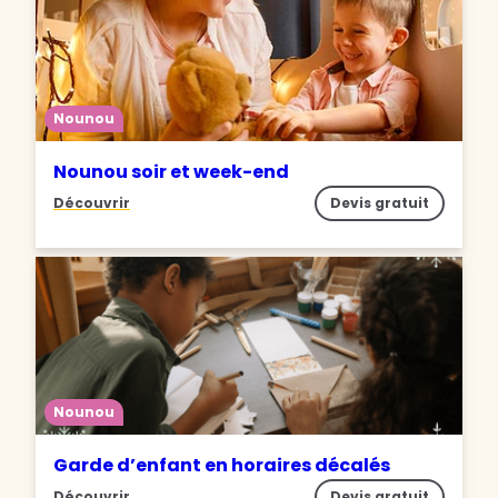
Nounou
Nounou soir et week-end
Découvrir
Devis gratuit
Nounou
Garde d’enfant en horaires décalés
Découvrir
Devis gratuit