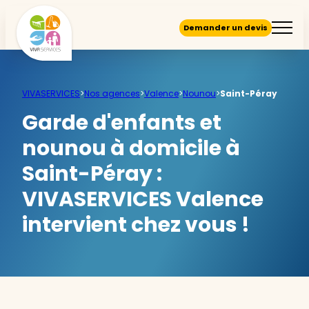
Demander un devis
VIVASERVICES
>
Nos agences
>
Valence
>
Nounou
>
Saint-Péray
Garde d'enfants et
nounou à domicile à
Saint-Péray :
VIVASERVICES Valence
intervient chez vous !