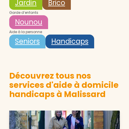
Jardin
Brico
Garde d’enfants
Nounou
Aide à la personne
Seniors
Handicaps
Découvrez tous nos
services d'aide à domicile
handicaps à Malissard