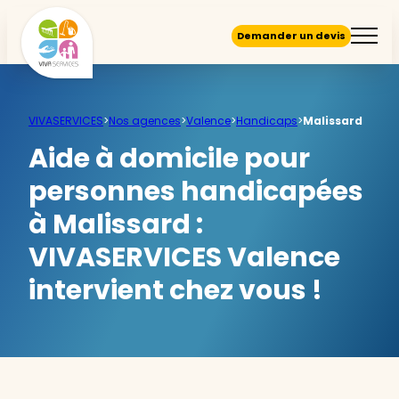
Demander un devis
VIVASERVICES
>
Nos agences
>
Valence
>
Handicaps
>
Malissard
Aide à domicile pour
personnes handicapées
à Malissard :
VIVASERVICES Valence
intervient chez vous !