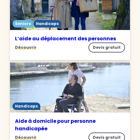
Seniors
Handicaps
L’aide au déplacement des personnes
Découvrir
Devis gratuit
Handicaps
Aide à domicile pour personne
handicapée
Découvrir
Devis gratuit