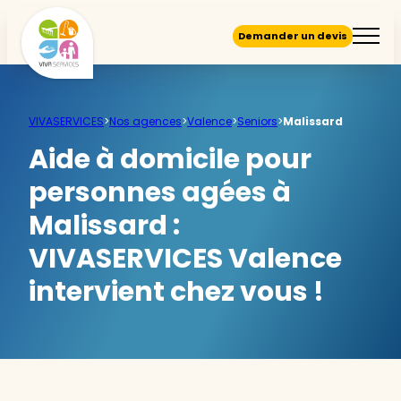
Demander un devis
VIVASERVICES
>
Nos agences
>
Valence
>
Seniors
>
Malissard
Aide à domicile pour
personnes agées à
Malissard :
VIVASERVICES Valence
intervient chez vous !