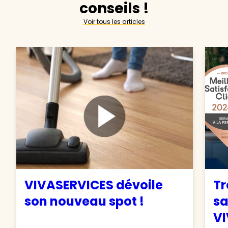
conseils !
Voir tous les articles
VIVASERVICES dévoile
Tr
son nouveau spot !
sa
VI