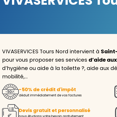
VIVASERVICES Tour
Garde d'enfants
Nounou
Aide à la personne
Seniors
VIVASERVICES Tours Nord intervient à
Saint
Handicaps
pour vous proposer ses services
d’aide aux
d’hygiène ou aide à la toilette ?, aide aux 
Voir tous les services
mobilité,…
-50% de crédit d'impôt
déduit immédiatement de vos factures
Devis gratuit et personnalisé
nous étudions votre besoin gratuitement