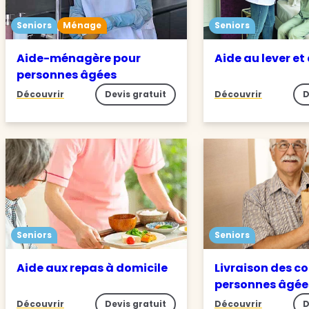
Seniors
Ménage
Seniors
Aide-ménagère pour
Aide au lever et
personnes âgées
Découvrir
Devis gratuit
Découvrir
D
Seniors
Seniors
Aide aux repas à domicile
Livraison des c
personnes âgée
Découvrir
Devis gratuit
Découvrir
D