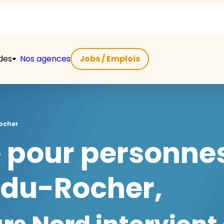
ides
Nos agences
Jobs / Emplois
ocher
e pour personne
-du-Rocher,