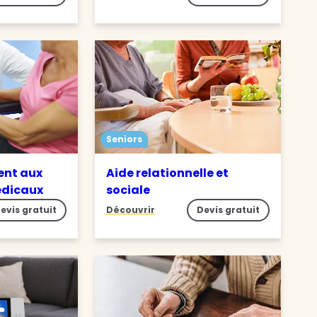
Seniors
nt aux
Aide relationnelle et
édicaux
sociale
evis gratuit
Découvrir
Devis gratuit