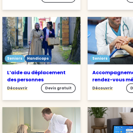
Seniors
Handicaps
Seniors
L’aide au déplacement
Accompagneme
des personnes
rendez-vous m
Découvrir
Devis gratuit
Découvrir
D