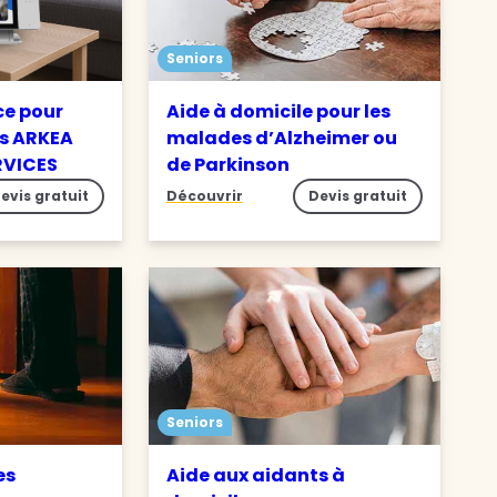
Seniors
ce pour
Aide à domicile pour les
s ARKEA
malades d’Alzheimer ou
RVICES
de Parkinson
evis gratuit
Découvrir
Devis gratuit
Seniors
es
Aide aux aidants à