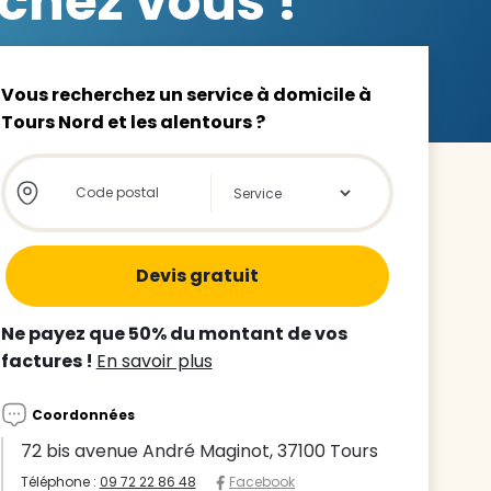
chez vous !
Vous recherchez un service à domicile à
Tours Nord et les alentours ?
z le
Store locator global - Autocompletion
Rechercher
s
tre enfant
ts à
Ne payez que 50% du montant de vos
factures !
En savoir plus
 agence
Coordonnées
72 bis avenue André Maginot, 37100 Tours
Téléphone :
09 72 22 86 48
Facebook