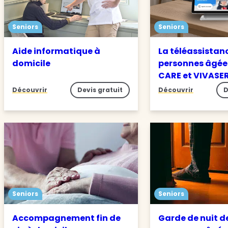
Seniors
Seniors
Aide informatique à
La téléassistan
domicile
personnes âgée
CARE et VIVASE
Découvrir
Devis gratuit
Découvrir
D
Seniors
Seniors
Accompagnement fin de
Garde de nuit d