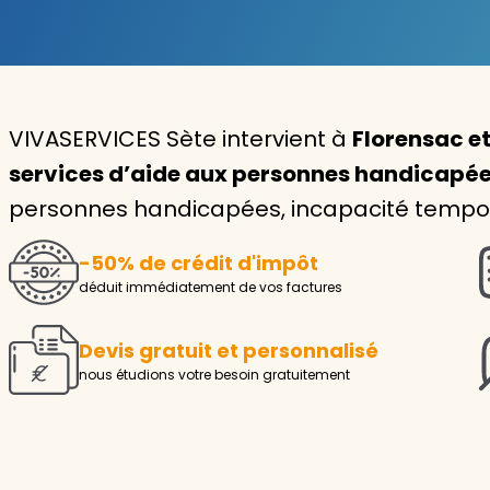
Garde d'enfants
Nounou
VIVASERVICES Sète intervient à
Florensac et
Aide à la personne
services d’aide aux personnes handicapé
Seniors
personnes handicapées, incapacité temporai
Handicaps
-50% de crédit d'impôt
Voir tous les services
déduit immédiatement de vos factures
Devis gratuit et personnalisé
nous étudions votre besoin gratuitement