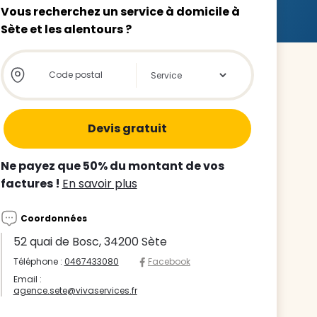
Vous recherchez un service à domicile à
Sète et les alentours ?
Store locator global - Autocompletion
Rechercher
z le
s
Ne payez que 50% du montant de vos
tre enfant
factures !
En savoir plus
ts à
Coordonnées
 agence
52 quai de Bosc, 34200 Sète
Téléphone :
0467433080
Facebook
Email :
agence.sete@vivaservices.fr