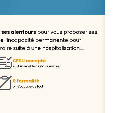
 ses alentours
pour vous proposer ses
Avec VIVASERVICES, trouve
es
: incapacité permanente pour
service à domicile qui vou
re suite à une hospitalisation,…
correspond !
CESU accepté
Pour l’entretien de votre logement, la garde de vo
sur l'ensemble de nos services
ou l’accompagnement d’un parent, nos intervenan
domicile sont là pour vous épauler.
0 formalité
Demander un devis gratuit
Trouver mon
on s'occupe de tout !