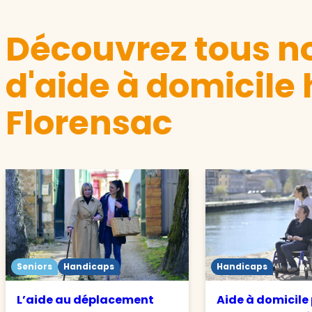
Découvrez tous no
d'aide à domicile
Florensac
Seniors
Handicaps
Handicaps
L’aide au déplacement
Aide à domicile