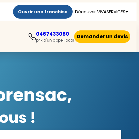
Ouvrir une franchise
Découvrir VIVASERVICES
0467433080
Demander un devis
prix d'un appel local
orensac,
ous !