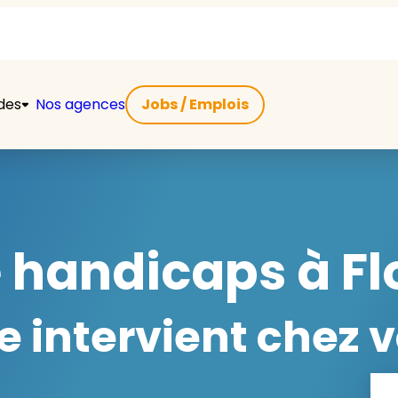
ides
Nos agences
Jobs / Emplois
e handicaps à Fl
 intervient chez v