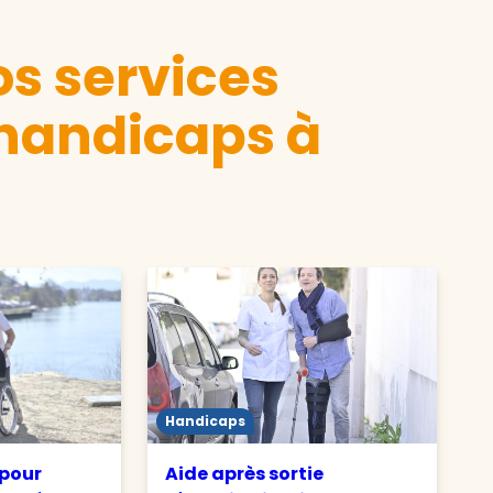
s services
 handicaps à
Handicaps
 pour
Aide après sortie