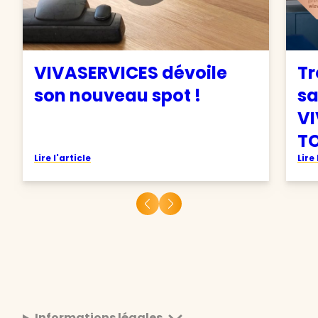
VIVASERVICES dévoile
Tr
son nouveau spot !
sa
VI
TO
Lire l'article
Lire 
Informations légales