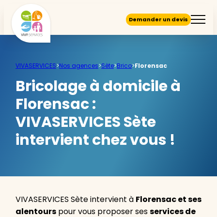
Demander un devis
VIVASERVICES
>
Nos agences
>
Sète
>
Brico
>
Florensac
Bricolage à domicile à
Florensac :
VIVASERVICES Sète
intervient chez vous !
VIVASERVICES Sète intervient à
Florensac et ses
alentours
pour vous proposer ses
services de