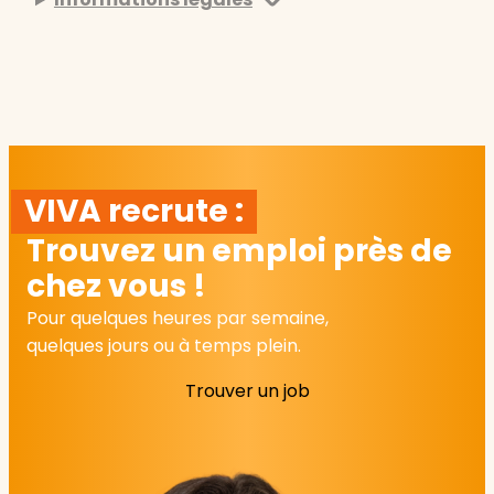
VIVA recrute :
Trouvez un emploi près de
chez vous !
Pour quelques heures par semaine,
quelques jours ou à temps plein.
Trouver un job