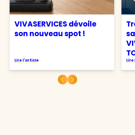
VIVASERVICES dévoile
Tr
son nouveau spot !
sa
VI
TO
Lire l'article
Lire 