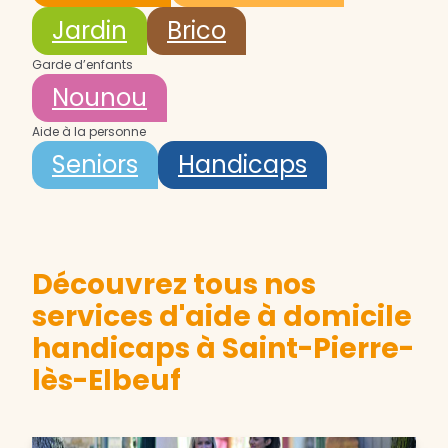
Jardin
Brico
Garde d’enfants
Nounou
Aide à la personne
Seniors
Handicaps
Découvrez tous nos
services d'aide à domicile
handicaps à Saint-Pierre-
lès-Elbeuf