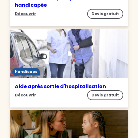
handicapée
Découvrir
Devis gratuit
Handicaps
Aide après sortie d'hospitalisation
Découvrir
Devis gratuit