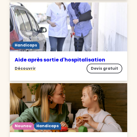
Handicaps
Aide après sortie d'hospitalisation
Découvrir
Devis gratuit
Nounou
Handicaps