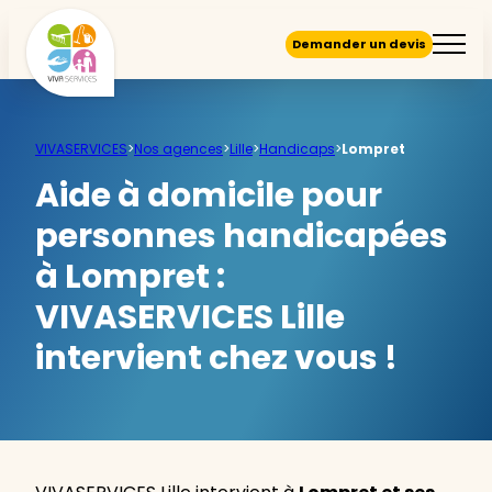
Demander un devis
VIVASERVICES
>
Nos agences
>
Lille
>
Handicaps
>
Lompret
Aide à domicile pour
personnes handicapées
à Lompret :
VIVASERVICES Lille
intervient chez vous !