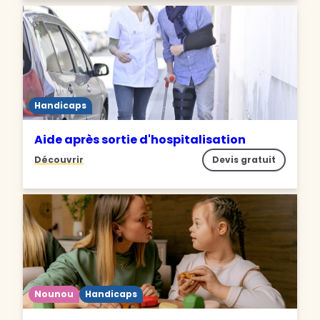
Handicaps
Aide après sortie d'hospitalisation
Découvrir
Devis gratuit
Nounou
Handicaps