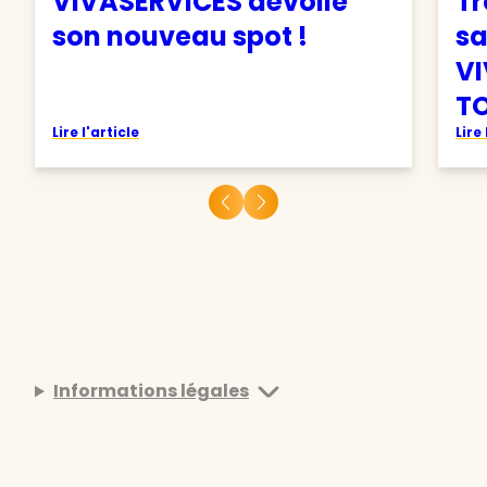
VIVASERVICES dévoile
Tr
son nouveau spot !
sa
VI
TO
Lire l'article
Lire 
Informations légales