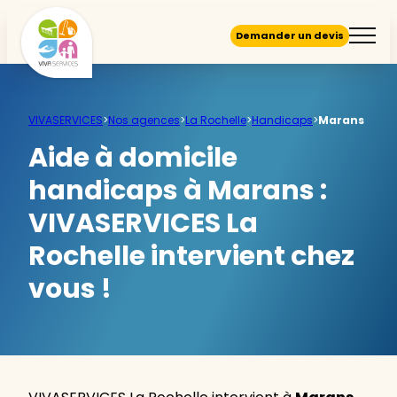
Demander un devis
VIVASERVICES
>
Nos agences
>
La Rochelle
>
Handicaps
>
Marans
Aide à domicile
handicaps à Marans :
VIVASERVICES La
Rochelle intervient chez
vous !