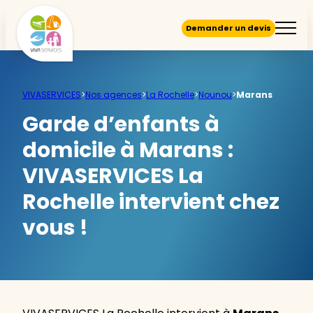
Demander un devis
VIVASERVICES
>
Nos agences
>
La Rochelle
>
Nounou
>
Marans
Garde d’enfants à
domicile à Marans :
VIVASERVICES La
Rochelle intervient chez
vous !