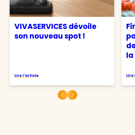
VIVASERVICES dévoile
Fi
son nouveau spot !
pa
de
la
Lire l'article
Lire 