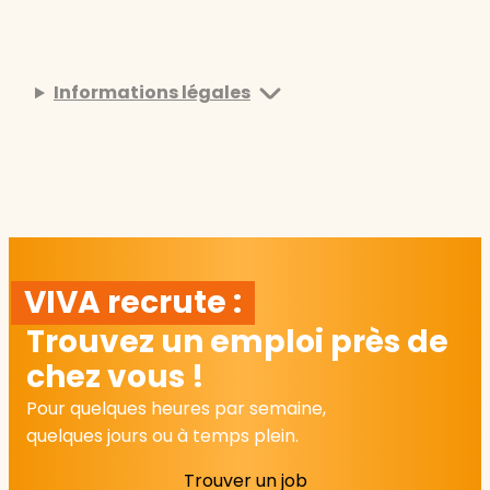
Informations légales
VIVA recrute :
Trouvez un emploi près de
chez vous !
Pour quelques heures par semaine,
quelques jours ou à temps plein.
Trouver un job