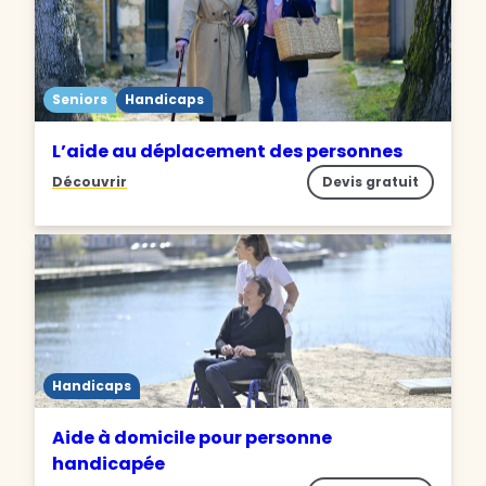
Seniors
Handicaps
L’aide au déplacement des personnes
Découvrir
Devis gratuit
Handicaps
Aide à domicile pour personne
handicapée