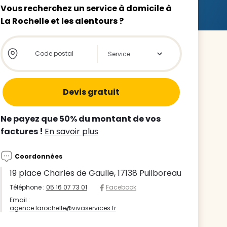
Vous recherchez un service à domicile à
La Rochelle et les alentours ?
Store locator global - Autocompletion
Rechercher
z le
s
Ne payez que 50% du montant de vos
tre enfant
factures !
En savoir plus
ts à
Coordonnées
 agence
19 place Charles de Gaulle, 17138 Puilboreau
Téléphone :
05 16 07 73 01
Facebook
Email :
agence.larochelle@vivaservices.fr