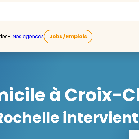
ides
Nos agences
Jobs / Emplois
micile à Croix-
ochelle intervient