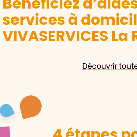
Bénéficiez d’aide
services à domici
VIVASERVICES La 
Découvrir tout
4 étapes po