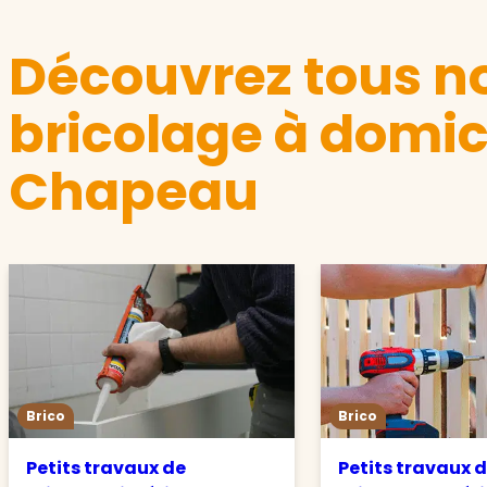
Découvrez tous no
bricolage à domici
Chapeau
Brico
Brico
Petits travaux de
Petits travaux 