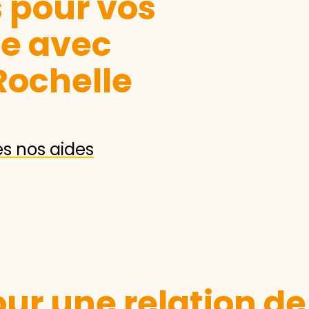
s pour vos
le avec
Rochelle
es nos aides
ur une relation de