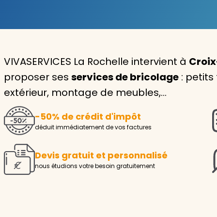
Garde d'enfants
Nounou
VIVASERVICES La Rochelle intervient à
Croix
Aide à la personne
proposer ses
services de bricolage
: petits
Seniors
extérieur, montage de meubles,…
Handicaps
-50% de crédit d'impôt
Voir tous les services
déduit immédiatement de vos factures
Devis gratuit et personnalisé
nous étudions votre besoin gratuitement