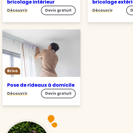
bricolage intérieur
bricolage extér
Découvrir
Devis gratuit
Découvrir
D
Brico
Pose de rideaux à domicile
Découvrir
Devis gratuit