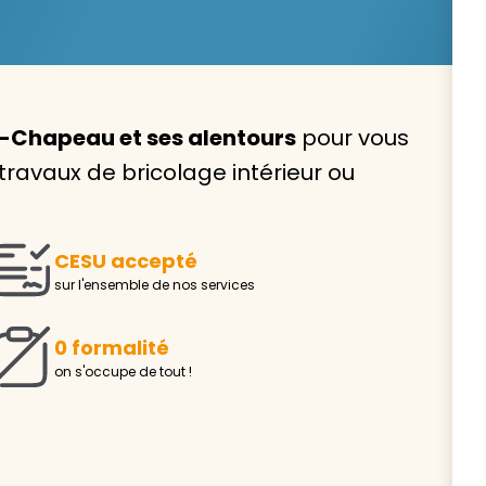
-Chapeau et ses alentours
pour vous
Avec VIVASERVICES, trouve
 travaux de bricolage intérieur ou
service à domicile qui vou
correspond !
CESU accepté
Pour l’entretien de votre logement, la garde de vo
sur l'ensemble de nos services
ou l’accompagnement d’un parent, nos intervenan
domicile sont là pour vous épauler.
0 formalité
Demander un devis gratuit
Trouver mon
on s'occupe de tout !