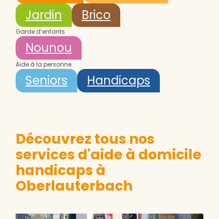
Jardin
Brico
Garde d’enfants
Nounou
Aide à la personne
Seniors
Handicaps
Découvrez tous nos
services d'aide à domicile
handicaps à
Oberlauterbach