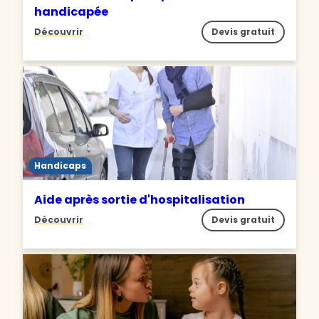
handicapée
Découvrir
Devis gratuit
Handicaps
Aide après sortie d'hospitalisation
Découvrir
Devis gratuit