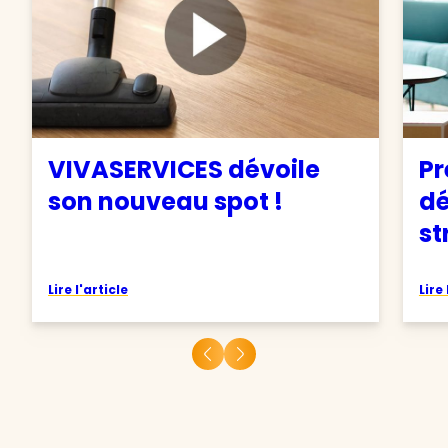
VIVASERVICES dévoile
Pr
son nouveau spot !
d
st
Lire l'article
Lire 