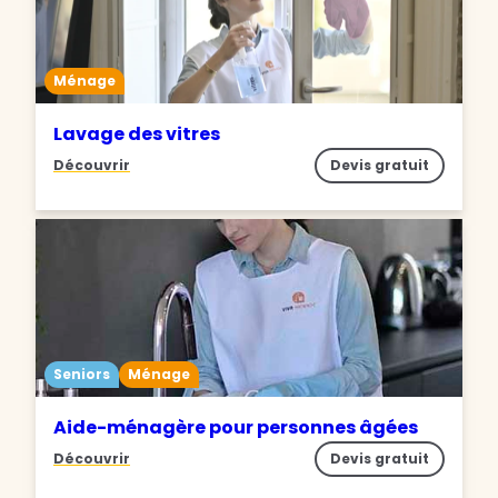
Ménage
Lavage des vitres
Découvrir
Devis gratuit
Seniors
Ménage
Aide-ménagère pour personnes âgées
Découvrir
Devis gratuit