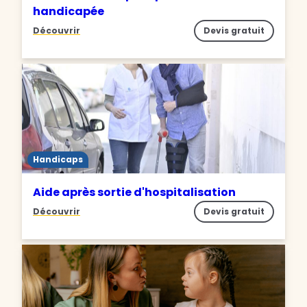
handicapée
Découvrir
Devis gratuit
Handicaps
Aide après sortie d'hospitalisation
Découvrir
Devis gratuit