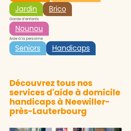
Jardin
Brico
Garde d’enfants
Nounou
Aide à la personne
Seniors
Handicaps
Découvrez tous nos
services d'aide à domicile
handicaps à Neewiller-
près-Lauterbourg