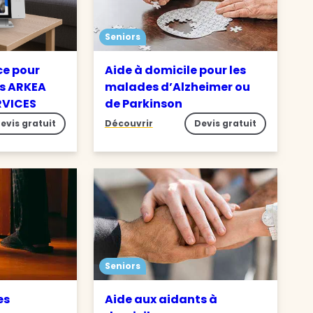
Seniors
ce pour
Aide à domicile pour les
s ARKEA
malades d’Alzheimer ou
RVICES
de Parkinson
evis gratuit
Découvrir
Devis gratuit
Seniors
es
Aide aux aidants à