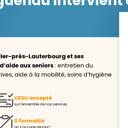
uenau intervient 
Avec VIVASERVICES, trouve
service à domicile qui vou
ler-près-Lauterbourg et ses
correspond !
 d’aide aux seniors
: entretien du
Pour l’entretien de votre logement, la garde de vo
es, aide à la mobilité, soins d’hygiène
ou l’accompagnement d’un parent, nos intervenan
domicile sont là pour vous épauler.
Demander un devis gratuit
Trouver mon
CESU accepté
sur l'ensemble de nos services
0 formalité
on s'occupe de tout !