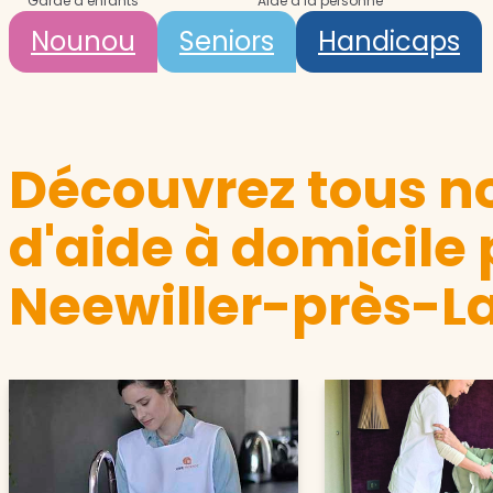
Garde d’enfants
Aide à la personne
Nounou
Seniors
Handicaps
Découvrez tous no
d'aide à domicile 
Neewiller-près-L