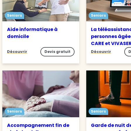
Seniors
Seniors
Aide informatique à
La téléassistan
domicile
personnes âgée
CARE et VIVASE
Découvrir
Devis gratuit
Découvrir
D
Seniors
Seniors
Accompagnement fin de
Garde de nuit d