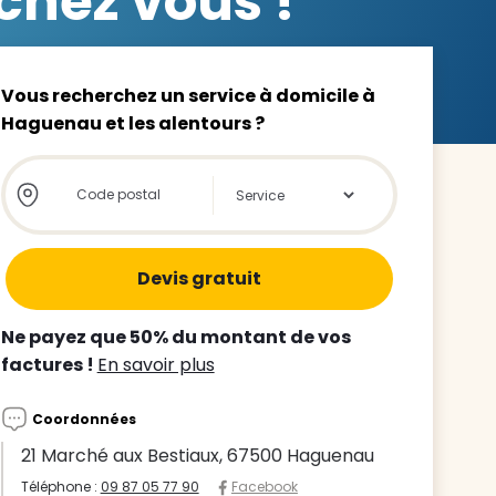
chez vous !
Vous recherchez un service à domicile à
Haguenau et les alentours ?
z le
Store locator global - Autocompletion
Rechercher
s
tre enfant
ts à
Ne payez que 50% du montant de vos
factures !
En savoir plus
 agence
Coordonnées
21 Marché aux Bestiaux, 67500 Haguenau
Téléphone :
09 87 05 77 90
Facebook