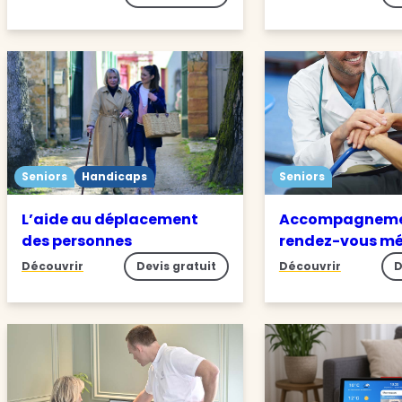
Seniors
Handicaps
Seniors
L’aide au déplacement
Accompagneme
des personnes
rendez-vous m
Découvrir
Devis gratuit
Découvrir
D