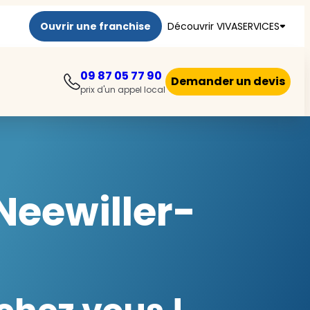
Ouvrir une franchise
Découvrir VIVASERVICES
09 87 05 77 90
Demander un devis
prix d'un appel local
Neewiller-