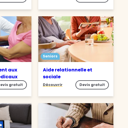
Seniors
nt aux
Aide relationnelle et
édicaux
sociale
evis gratuit
Découvrir
Devis gratuit