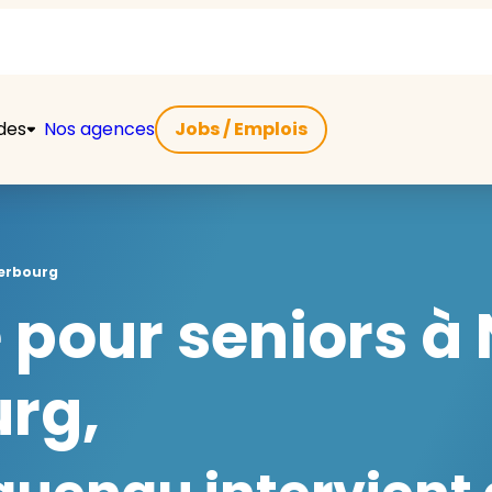
ides
Nos agences
Jobs / Emplois
terbourg
 pour seniors à 
rg,