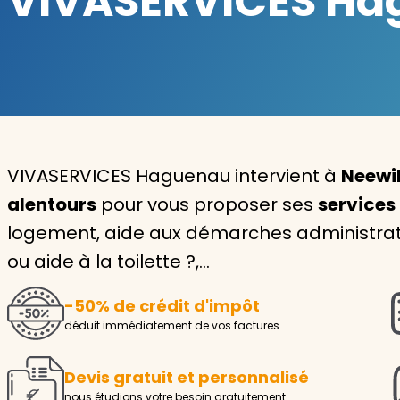
VIVASERVICES Hag
Garde d'enfants
Nounou
Aide à la personne
Seniors
VIVASERVICES Haguenau intervient à
Neewil
Handicaps
alentours
pour vous proposer ses
services
logement, aide aux démarches administrativ
Voir tous les services
ou aide à la toilette ?,…
-50% de crédit d'impôt
déduit immédiatement de vos factures
Devis gratuit et personnalisé
nous étudions votre besoin gratuitement