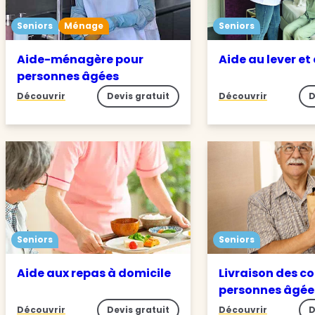
Seniors
Ménage
Seniors
Aide-ménagère pour
Aide au lever et
personnes âgées
Découvrir
Devis gratuit
Découvrir
D
Seniors
Seniors
Aide aux repas à domicile
Livraison des c
personnes âgée
Découvrir
Devis gratuit
Découvrir
D