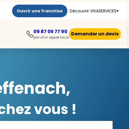
Ouvrir une franchise
Découvrir VIVASERVICES
09 87 05 77 90
Demander un devis
prix d'un appel local
effenach,
chez vous !