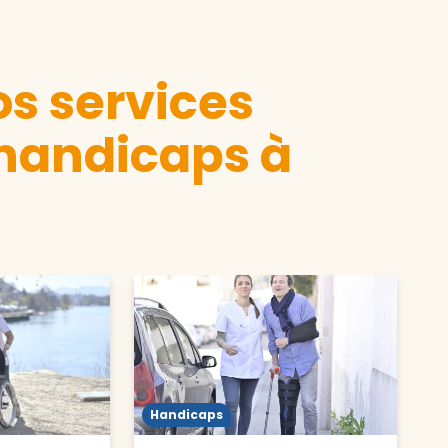
s services
 handicaps à
Handicaps