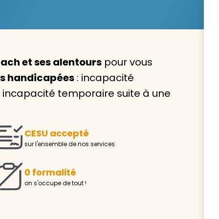
ach et ses alentours
pour vous
Avec VIVASERVICES, trouve
es handicapées
: incapacité
service à domicile qui vou
ncapacité temporaire suite à une
correspond !
Pour l’entretien de votre logement, la garde de vo
ou l’accompagnement d’un parent, nos intervenan
CESU accepté
domicile sont là pour vous épauler.
sur l'ensemble de nos services
Demander un devis gratuit
Trouver mon
0 formalité
on s'occupe de tout !