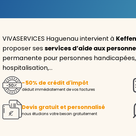
Garde d'enfants
Nounou
VIVASERVICES Haguenau intervient à
Keffen
Aide à la personne
proposer ses
services d’aide aux personn
Seniors
permanente pour personnes handicapées, i
Handicaps
hospitalisation,…
Voir tous les services
-50% de crédit d'impôt
déduit immédiatement de vos factures
Devis gratuit et personnalisé
nous étudions votre besoin gratuitement