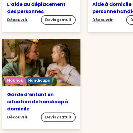
L’aide au déplacement
Aide à domicile
des personnes
personne hand
Découvrir
Devis gratuit
Découvrir
D
Nounou
Handicaps
Garde d’enfant en
situation de handicap à
domicile
Découvrir
Devis gratuit