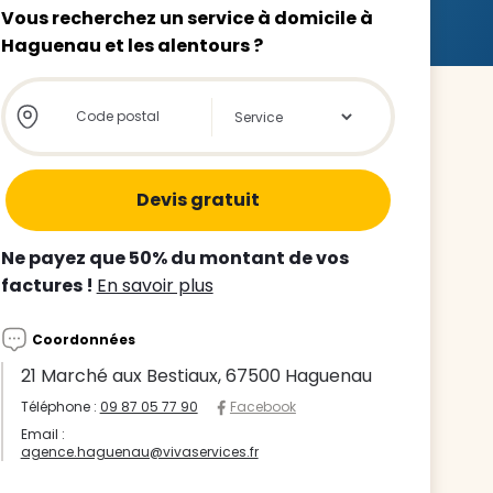
Vous recherchez un service à domicile à
Haguenau et les alentours ?
Store locator global - Autocompletion
Rechercher
z le
s
Ne payez que 50% du montant de vos
tre enfant
factures !
En savoir plus
ts à
Coordonnées
 agence
21 Marché aux Bestiaux, 67500 Haguenau
Téléphone :
09 87 05 77 90
Facebook
Email :
agence.haguenau@vivaservices.fr