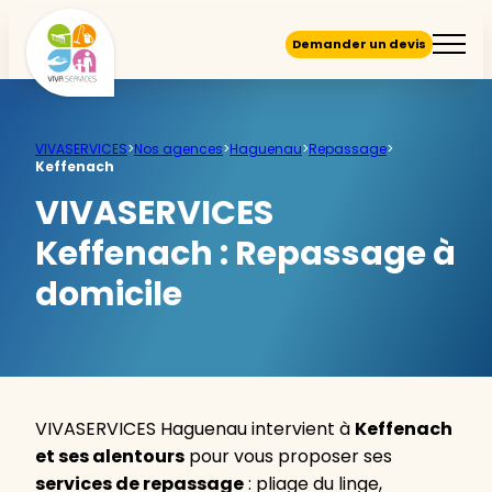
Demander un devis
VIVASERVICES
>
Nos agences
>
Haguenau
>
Repassage
>
Keffenach
VIVASERVICES
Keffenach :
Repassage à
domicile
VIVASERVICES Haguenau intervient à
Keffenach
et ses alentours
pour vous proposer ses
services de repassage
: pliage du linge,