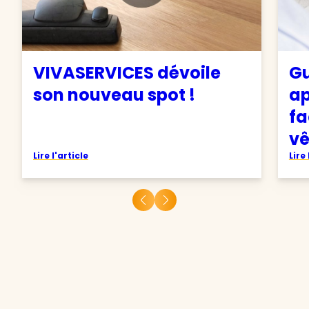
VIVASERVICES dévoile
Gu
son nouveau spot !
ap
fa
v
Lire l'article
Lire 