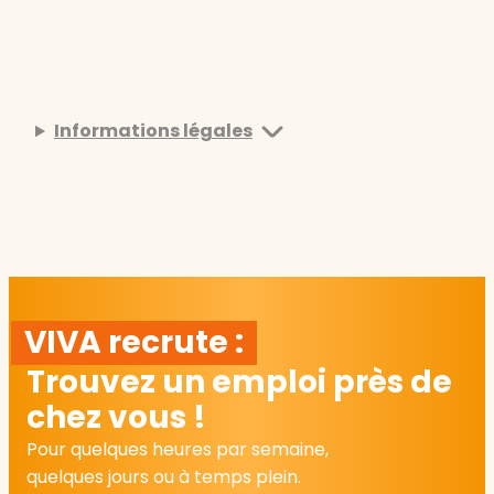
Informations légales
VIVA recrute :
Trouvez un emploi près de
chez vous !
Pour quelques heures par semaine,
quelques jours ou à temps plein.