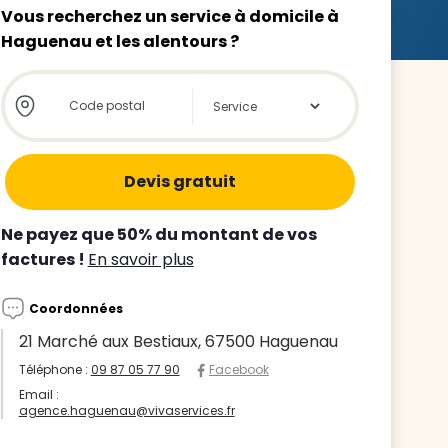
Vous recherchez un service à domicile à
Haguenau et les alentours ?
Store locator global - Autocompletion
Rechercher
z le
s
Ne payez que 50% du montant de vos
tre enfant
factures !
En savoir plus
ts à
Coordonnées
 agence
21 Marché aux Bestiaux, 67500 Haguenau
Téléphone :
09 87 05 77 90
Facebook
Email :
agence.haguenau@vivaservices.fr