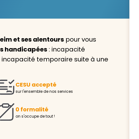
eim et ses alentours
pour vous
Avec VIVASERVICES, trouve
es handicapées
: incapacité
service à domicile qui vou
ncapacité temporaire suite à une
correspond !
Pour l’entretien de votre logement, la garde de vo
ou l’accompagnement d’un parent, nos intervenan
CESU accepté
domicile sont là pour vous épauler.
sur l'ensemble de nos services
Demander un devis gratuit
Trouver mon
0 formalité
on s'occupe de tout !