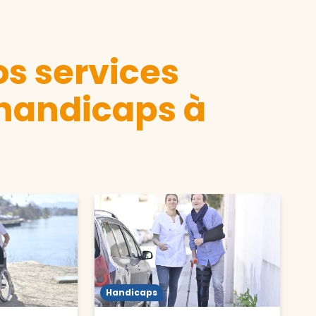
s services
 handicaps à
Handicaps