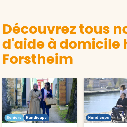
Découvrez tous no
d'aide à domicile
Forstheim
Seniors
Handicaps
Handicaps