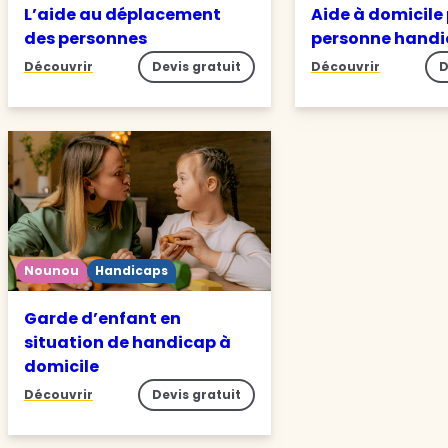
L’aide au déplacement
Aide à domicile
des personnes
personne hand
Découvrir
Devis gratuit
Découvrir
D
Nounou
Handicaps
Garde d’enfant en
situation de handicap à
domicile
Découvrir
Devis gratuit