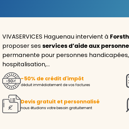
Garde d'enfants
Nounou
VIVASERVICES Haguenau intervient à
Forsth
Aide à la personne
proposer ses
services d’aide aux personn
Seniors
permanente pour personnes handicapées, i
Handicaps
hospitalisation,…
Voir tous les services
-50% de crédit d'impôt
déduit immédiatement de vos factures
Devis gratuit et personnalisé
nous étudions votre besoin gratuitement