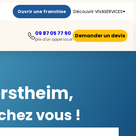
Ouvrir une franchise
Découvrir VIVASERVICES
09 87 05 77 90
Demander un devis
prix d'un appel local
orstheim,
chez vous !