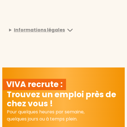
Informations légales
VIVA recrute :
Trouvez un emploi près de
chez vous !
Pour quelques heures par semaine,
quelques jours ou à temps plein.