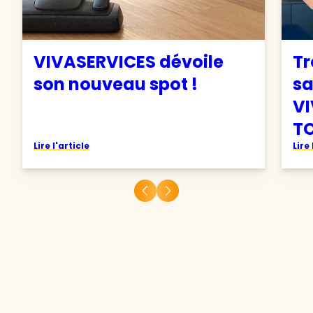
VIVASERVICES dévoile
Tr
son nouveau spot !
sa
VI
TO
Lire l'article
Lire 