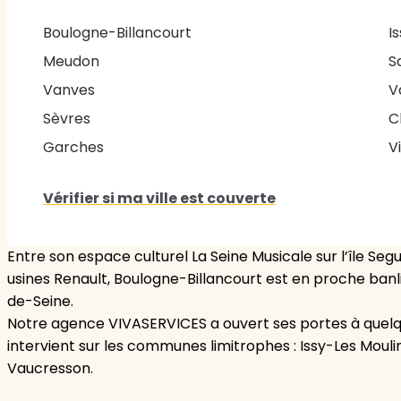
Boulogne-Billancourt
I
Meudon
S
Vanves
V
Sèvres
C
Garches
V
Vérifier si ma ville est couverte
Entre son espace culturel La Seine Musicale sur l’île Se
usines Renault, Boulogne-Billancourt est en proche ban
de-Seine.
Notre agence VIVASERVICES a ouvert ses portes à quelqu
intervient sur les communes limitrophes : Issy-Les Moul
Vaucresson.