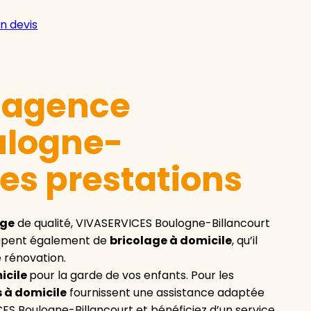
n devis
e agence
ulogne-
ses prestations
age
de qualité, VIVASERVICES Boulogne-Billancourt
ccupent également de
bricolage à domicile
, qu’il
 rénovation.
icile
pour la garde de vos enfants. Pour les
 à domicile
fournissent une assistance adaptée
CES Boulogne-Billancourt et bénéficiez d’un service