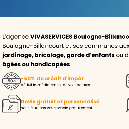
Garde d'enfants
Nounou
L’agence
VIVASERVICES Boulogne-Billanco
Aide à la personne
Boulogne-Billancourt et ses communes aux 
Seniors
jardinage, bricolage, garde d’enfants
ou d
Handicaps
âgées ou handicapées
.
Voir tous les services
-50% de crédit d'impôt
déduit immédiatement de vos factures
Devis gratuit et personnalisé
nous étudions votre besoin gratuitement