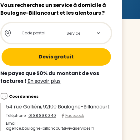
Vous recherchez un service à domicile à
Boulogne-Billancourt et les alentours ?
Store locator global - Autocompletion
Rechercher
z le
s
Ne payez que 50% du montant de vos
tre enfant
factures !
En savoir plus
ts à
Coordonnées
 agence
54 rue Galliéni, 92100 Boulogne-Billancourt
Téléphone :
01 88 89 00 40
Facebook
Email :
agence.boulogne-billancourt@vivaservices.fr