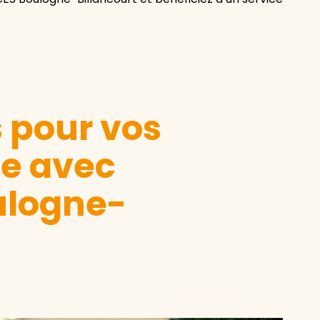
s pour vos
le avec
ulogne-