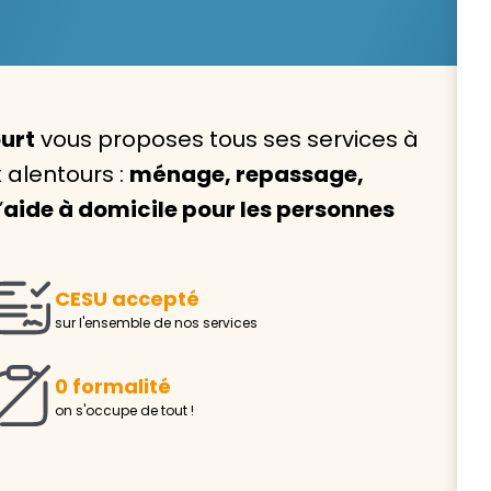
urt
vous proposes tous ses services à
Avec VIVASERVICES, trouve
alentours :
ménage, repassage,
service à domicile qui vou
’
aide à domicile pour les personnes
correspond !
Pour l’entretien de votre logement, la garde de vo
ou l’accompagnement d’un parent, nos intervenan
CESU accepté
domicile sont là pour vous épauler.
sur l'ensemble de nos services
Demander un devis gratuit
Trouver mon
0 formalité
on s'occupe de tout !