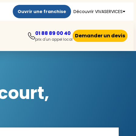
Ouvrir une franchise
Découvrir VIVASERVICES
01 88 89 00 40
Demander un devis
prix d'un appel local
court,