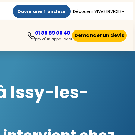
Ouvrir une franchise
Découvrir VIVASERVICES
01 88 89 00 40
Demander un devis
prix d'un appel local
 Issy-les-