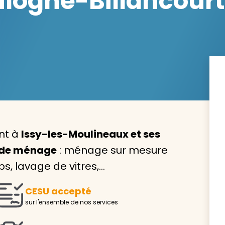
ogne-Billancourt 
Avec VIVASERVICES, trouve
service à domicile qui vou
correspond !
Pour l’entretien de votre logement, la garde de vo
ent à
Issy-les-Moulineaux et ses
ou l’accompagnement d’un parent, nos intervenan
domicile sont là pour vous épauler.
de ménage
: ménage sur mesure
s, lavage de vitres,…
Demander un devis gratuit
Trouver mon
CESU accepté
sur l'ensemble de nos services