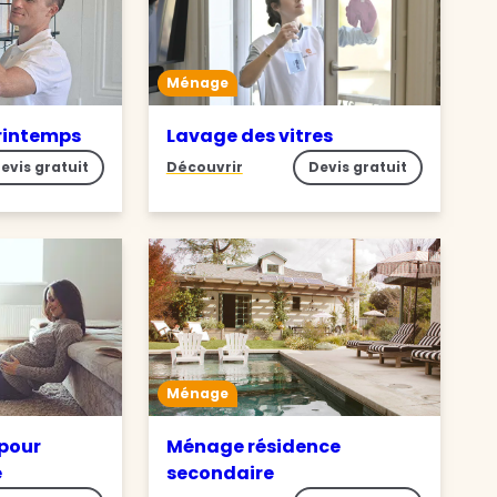
Ménage
rintemps
Lavage des vitres
evis gratuit
Découvrir
Devis gratuit
Ménage
pour
Ménage résidence
e
secondaire