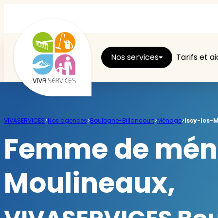
Nos services
Tarifs et a
Entretien du logement
VIVASERVICES
>
Nos agences
>
Boulogne-Billancourt
>
Ménage
>
Issy-les-
Ménage
Femme de ménag
Repassage
Moulineaux,
Jardin
Brico