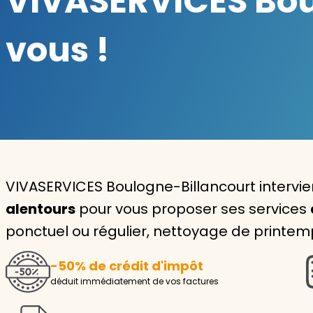
VIVASERVICES Boul
Garde d'enfants
vous !
Nounou
Aide à la personne
Seniors
Handicaps
Voir tous les services
VIVASERVICES Boulogne-Billancourt intervi
alentours
pour vous proposer ses services
ponctuel ou régulier, nettoyage de printemp
-50% de crédit d'impôt
déduit immédiatement de vos factures