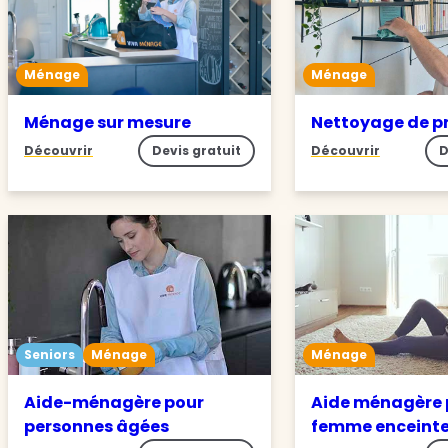
Ménage
Ménage
Ménage sur mesure
Nettoyage de p
Découvrir
Devis gratuit
Découvrir
D
Seniors
Ménage
Ménage
Aide-ménagère pour
Aide ménagère 
personnes âgées
femme enceint