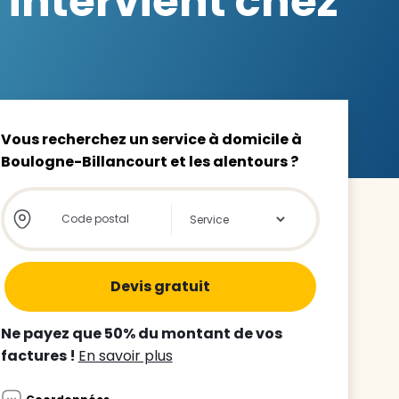
intervient chez
z le
Vous recherchez un service à domicile à
Boulogne-Billancourt et les alentours ?
s
Store locator global - Autocompletion
Rechercher
tre enfant
ts à
 agence
Ne payez que 50% du montant de vos
factures !
En savoir plus