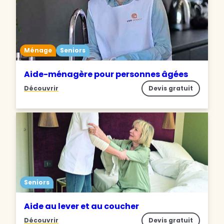
Ménage
Seniors
Aide-ménagère pour personnes âgées
Découvrir
Devis gratuit
Seniors
Aide au lever et au coucher
Découvrir
Devis gratuit