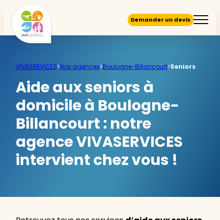
Demander un devis
VIVASERVICES
>
Nos agences
>
Boulogne-Billancourt
>
Seniors
Aide aux seniors à
domicile à Boulogne-
Billancourt :
notre
agence VIVASERVICES
intervient chez vous !