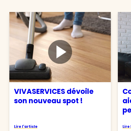
VIVASERVICES dévoile
Co
son nouveau spot !
ai
pe
Lire l'article
Lire 