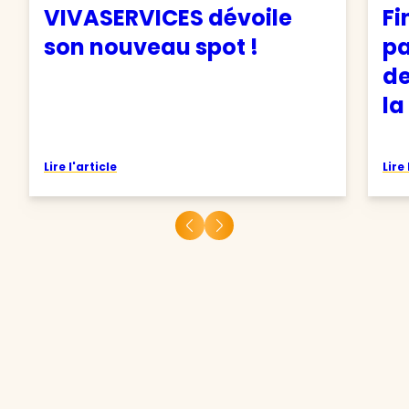
VIVASERVICES dévoile
Fi
son nouveau spot !
pa
de
la
Lire l'article
Lire 