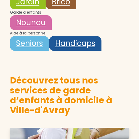
Jardin
Brico
Garde d’enfants
Nounou
Aide à la personne
Seniors
Handicaps
Découvrez tous nos
services de garde
d’enfants à domicile à
Ville-d'Avray