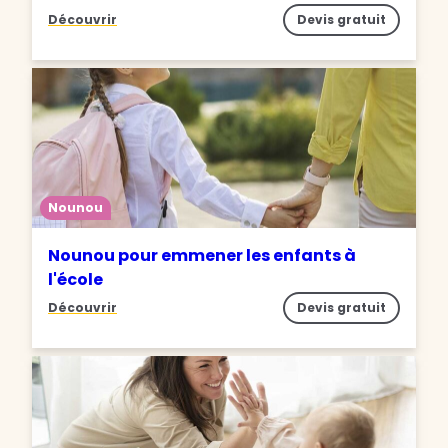
Découvrir
Devis gratuit
Nounou
Nounou pour emmener les enfants à
l'école
Découvrir
Devis gratuit