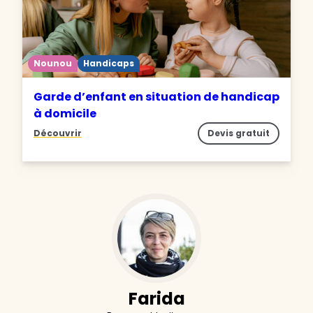
Nounou
Handicaps
Garde d’enfant en situation de handicap
à domicile
Découvrir
Devis gratuit
Farida