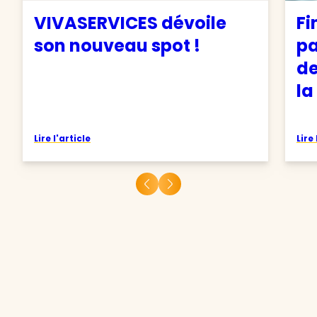
VIVASERVICES dévoile
Fi
son nouveau spot !
pa
de
la
Lire l'article
Lire 