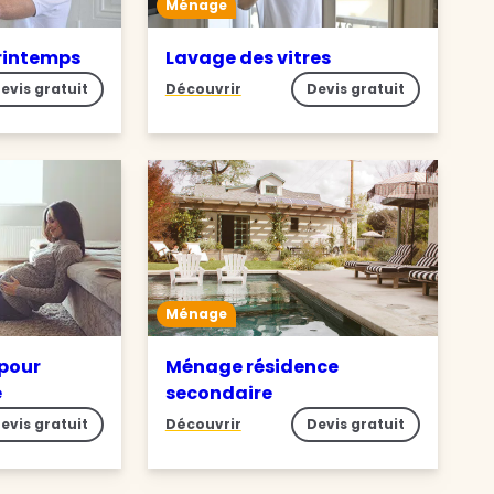
Ménage
rintemps
Lavage des vitres
evis gratuit
Découvrir
Devis gratuit
Ménage
pour
Ménage résidence
e
secondaire
evis gratuit
Découvrir
Devis gratuit