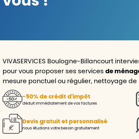
vous !
Garde d'enfants
Nounou
Aide à la personne
Seniors
VIVASERVICES Boulogne-Billancourt intervi
Handicaps
pour vous proposer ses services
de ménag
mesure ponctuel ou régulier, nettoyage de
Voir tous les services
-50% de crédit d'impôt
déduit immédiatement de vos factures
Devis gratuit et personnalisé
nous étudions votre besoin gratuitement