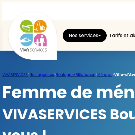
Nos services
Tarifs et a
Entretien du logement
VIVASERVICES
>
Nos agences
>
Boulogne-Billancourt
>
Ménage
>
Ville-d’Av
Ménage
Femme de ménag
Repassage
VIVASERVICES Boul
Jardin
Brico