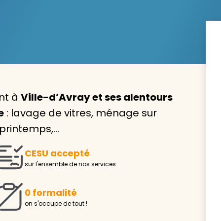
Avec VIVASERVICES, trouve
service à domicile qui vou
ent à
Ville-d’Avray et ses alentours
correspond !
e
: lavage de vitres, ménage sur
Pour l’entretien de votre logement, la garde de vo
 printemps,…
ou l’accompagnement d’un parent, nos intervenan
domicile sont là pour vous épauler.
CESU accepté
Demander un devis gratuit
Trouver mon
sur l'ensemble de nos services
0 formalité
on s'occupe de tout !