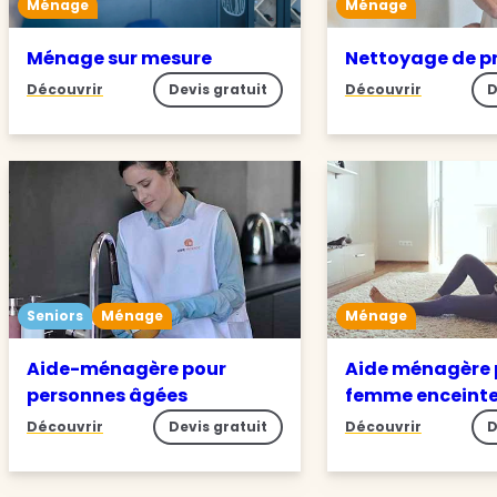
Ménage
Ménage
Ménage sur mesure
Nettoyage de p
Découvrir
Devis gratuit
Découvrir
D
Seniors
Ménage
Ménage
Aide-ménagère pour
Aide ménagère 
personnes âgées
femme enceint
Découvrir
Devis gratuit
Découvrir
D