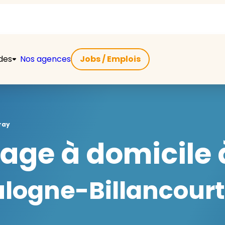
ides
Nos agences
Jobs / Emplois
ray
e à domicile à
ogne-Billancourt 