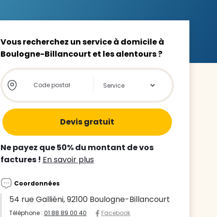
Vous recherchez un service à domicile à
Boulogne-Billancourt et les alentours ?
z le
Store locator global - Autocompletion
Rechercher
s
tre enfant
ts à
Ne payez que 50% du montant de vos
factures !
En savoir plus
 agence
Coordonnées
54 rue Galliéni, 92100 Boulogne-Billancourt
Téléphone :
01 88 89 00 40
Facebook