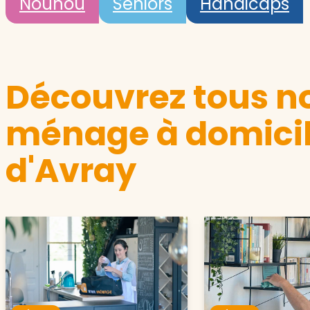
Nounou
Seniors
Handicaps
Découvrez tous no
ménage à domicile
d'Avray