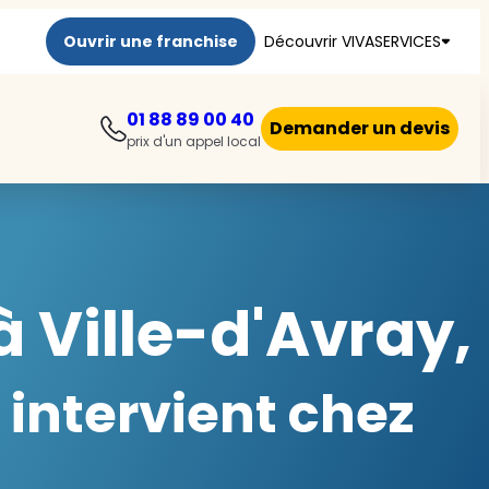
Ouvrir une franchise
Découvrir VIVASERVICES
01 88 89 00 40
Demander un devis
prix d'un appel local
 Ville-d'Avray,
intervient chez