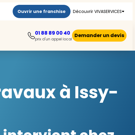
Ouvrir une franchise
Découvrir VIVASERVICES
01 88 89 00 40
Demander un devis
prix d'un appel local
travaux à Issy-