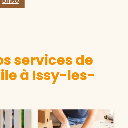
Brico
s services de
le à Issy-les-