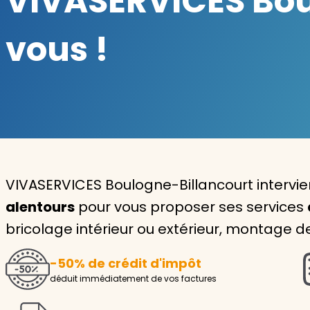
VIVASERVICES Boul
Garde d'enfants
vous !
Nounou
Aide à la personne
Seniors
Handicaps
Voir tous les services
VIVASERVICES Boulogne-Billancourt intervi
alentours
pour vous proposer ses services
bricolage intérieur ou extérieur, montage 
-50% de crédit d'impôt
déduit immédiatement de vos factures