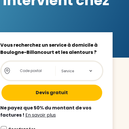
intervient chez
z le
Vous recherchez un service à domicile à
Boulogne-Billancourt et les alentours ?
s
Store locator global - Autocompletion
Rechercher
tre enfant
ts à
 agence
Ne payez que 50% du montant de vos
factures !
En savoir plus