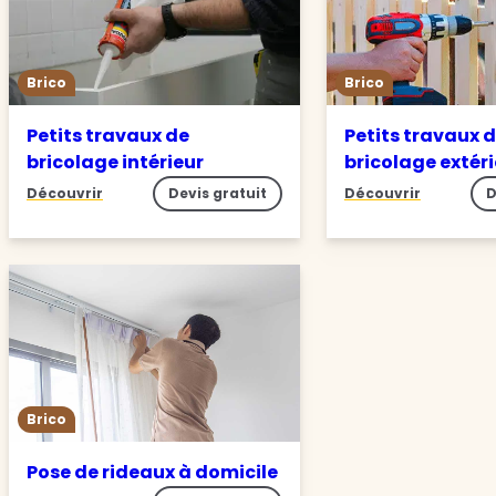
Brico
Brico
Petits travaux de
Petits travaux 
bricolage intérieur
bricolage extér
Découvrir
Devis gratuit
Découvrir
D
Brico
Pose de rideaux à domicile