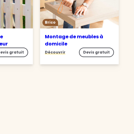
Brico
de
Montage de meubles à
ieur
domicile
evis gratuit
Découvrir
Devis gratuit