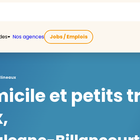
ides
Nos agences
Jobs / Emplois
lineaux
icile et petits 
,