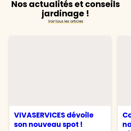
Nos actualités et conseils
jardinage !
Voir tous les articles
VIVASERVICES dévoile
C
son nouveau spot !
na