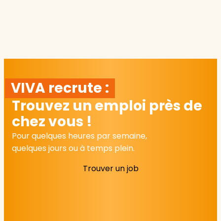
VIVA recrute :
Trouvez un emploi près de
chez vous !
Pour quelques heures par semaine,
quelques jours ou à temps plein.
Trouver un job