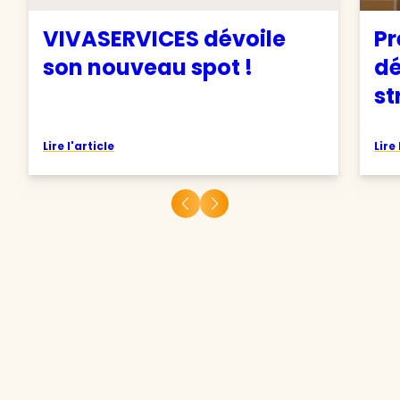
VIVASERVICES dévoile
Pr
son nouveau spot !
d
st
Lire l'article
Lire 