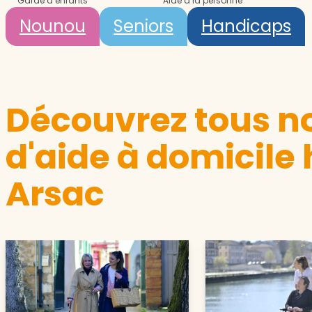
Garde d’enfants
Aide à la personne
Nounou
Seniors
Handicaps
Découvrez tous no
d'aide à domicile
Arsac