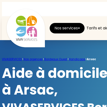
Nos services
Tarifs et a
Entretien du logement
VIVASERVICES
>
Nos agences
>
Bordeaux Ouest
>
Handicaps
>
Arsac
Ménage
Aide à domicil
Repassage
à Arsac,
Jardin
Brico