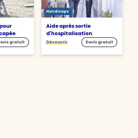
Handicaps
 pour
Aide après sortie
icapée
d'hospitalisation
evis gratuit
Découvrir
Devis gratuit