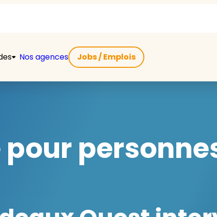
ides
Nos agences
Jobs / Emplois
e pour personn