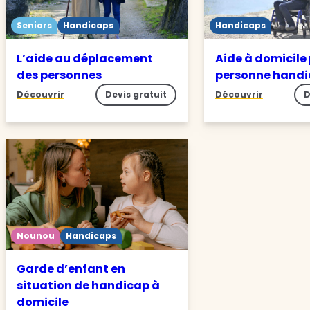
Seniors
Handicaps
Handicaps
L’aide au déplacement
Aide à domicile
des personnes
personne hand
Découvrir
Devis gratuit
Découvrir
D
Nounou
Handicaps
Garde d’enfant en
situation de handicap à
domicile