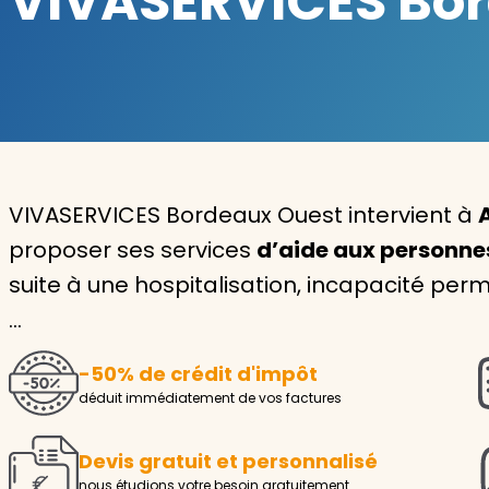
VIVASERVICES Bord
Garde d'enfants
Nounou
Aide à la personne
Seniors
VIVASERVICES Bordeaux Ouest intervient à
Handicaps
proposer ses services
d’aide aux personn
suite à une hospitalisation, incapacité p
Voir tous les services
…
-50% de crédit d'impôt
déduit immédiatement de vos factures
Devis gratuit et personnalisé
nous étudions votre besoin gratuitement