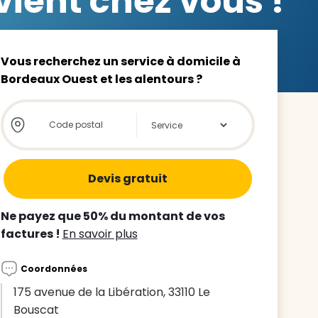
ient chez vous !
Vous recherchez un service à domicile à
Bordeaux Ouest et les alentours ?
z le
Store locator global - Autocompletion
Rechercher
s
tre enfant
ts à
Ne payez que 50% du montant de vos
factures !
En savoir plus
 agence
Coordonnées
175 avenue de la Libération, 33110 Le
Bouscat