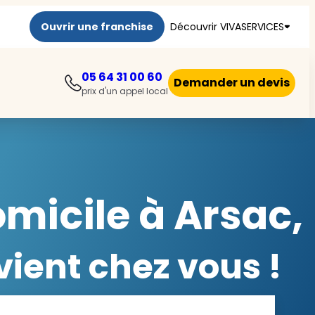
Ouvrir une franchise
Découvrir VIVASERVICES
05 64 31 00 60
Demander un devis
prix d'un appel local
micile à Arsac,
ient chez vous !