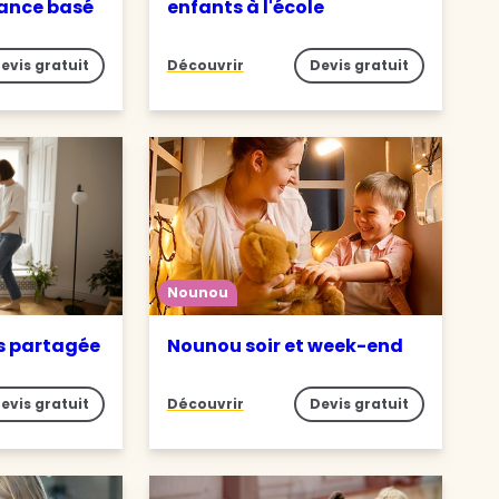
iance basé
enfants à l'école
evis gratuit
Découvrir
Devis gratuit
Nounou
s partagée
Nounou soir et week-end
evis gratuit
Découvrir
Devis gratuit