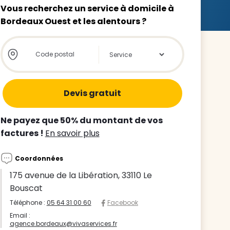
Vous recherchez un service à domicile à
Bordeaux Ouest et les alentours ?
Store locator global - Autocompletion
Rechercher
z le
s
Ne payez que 50% du montant de vos
tre enfant
factures !
En savoir plus
ts à
Coordonnées
 agence
175 avenue de la Libération, 33110 Le
Bouscat
Téléphone :
05 64 31 00 60
Facebook
Email :
agence.bordeaux@vivaservices.fr