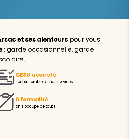
Arsac et ses alentours
pour vous
Avec VIVASERVICES, trouve
e
: garde occasionnelle, garde
service à domicile qui vou
colaire,…
correspond !
CESU accepté
Pour l’entretien de votre logement, la garde de vo
sur l'ensemble de nos services
ou l’accompagnement d’un parent, nos intervenan
domicile sont là pour vous épauler.
0 formalité
Demander un devis gratuit
Trouver mon
on s'occupe de tout !