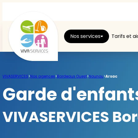
Nos services
Tarifs et a
Entretien du logement
VIVASERVICES
>
Nos agences
>
Bordeaux Ouest
>
Nounou
>
Arsac
Ménage
Garde d'enfants
Repassage
VIVASERVICES Bord
Jardin
Brico