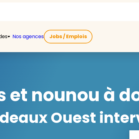
ides
Nos agences
Jobs / Emplois
 et nounou à do
eaux Ouest interv