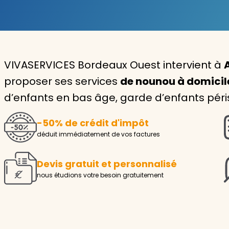
Garde d'enfants
Nounou
VIVASERVICES Bordeaux Ouest intervient à
Aide à la personne
proposer ses services
de nounou à domicil
Seniors
d’enfants en bas âge, garde d’enfants péris
Handicaps
-50% de crédit d'impôt
Voir tous les services
déduit immédiatement de vos factures
Devis gratuit et personnalisé
nous étudions votre besoin gratuitement