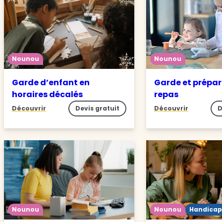
Nounou
Nounou
Garde d’enfant en
Garde et prépar
horaires décalés
repas
Découvrir
Devis gratuit
Découvrir
D
Nounou
Nounou
Handicap