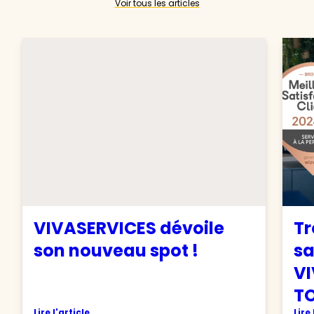
Voir tous les articles
VIVASERVICES dévoile
Tr
son nouveau spot !
sa
VI
TO
Lire l'article
Lire 