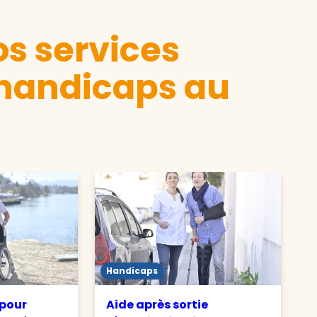
s services
 handicaps au
Handicaps
 pour
Aide après sortie