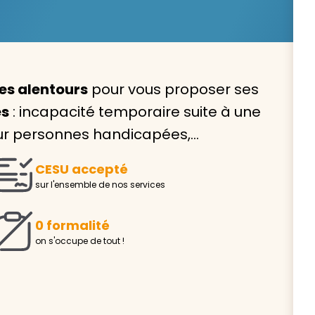
es alentours
pour vous proposer ses
Avec VIVASERVICES, trouve
es
: incapacité temporaire suite à une
service à domicile qui vou
our personnes handicapées,…
correspond !
CESU accepté
Pour l’entretien de votre logement, la garde de vo
sur l'ensemble de nos services
ou l’accompagnement d’un parent, nos intervenan
domicile sont là pour vous épauler.
0 formalité
Demander un devis gratuit
Trouver mon
on s'occupe de tout !