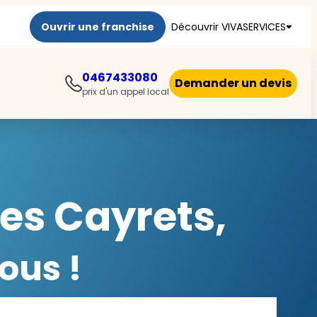
Ouvrir une franchise
Découvrir VIVASERVICES
0467433080
Demander un devis
prix d'un appel local
es Cayrets,
ous !