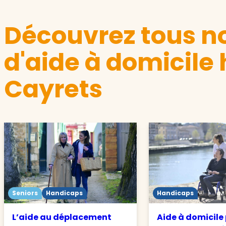
Découvrez tous no
d'aide à domicile
Cayrets
Seniors
Handicaps
Handicaps
L’aide au déplacement
Aide à domicile