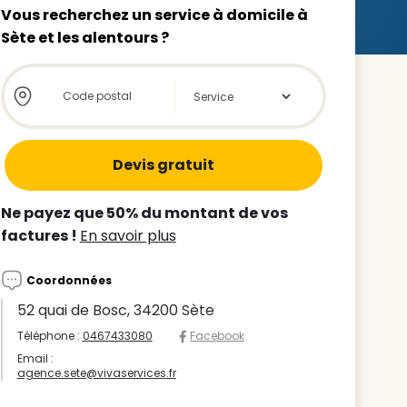
Vous recherchez un service à domicile à
Sète et les alentours ?
Store locator global - Autocompletion
Rechercher
z le
s
Ne payez que 50% du montant de vos
tre enfant
factures !
En savoir plus
ts à
Coordonnées
 agence
52 quai de Bosc, 34200 Sète
Téléphone :
0467433080
Facebook
Email :
agence.sete@vivaservices.fr