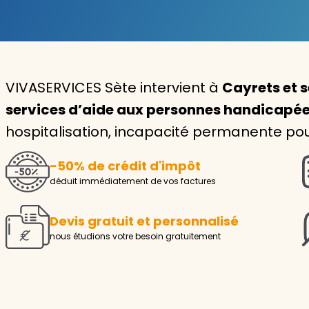
Garde d'enfants
Nounou
VIVASERVICES Sète intervient à
Cayrets et s
Aide à la personne
services d’aide aux personnes handicapé
Seniors
hospitalisation, incapacité permanente p
Handicaps
-50% de crédit d'impôt
Voir tous les services
déduit immédiatement de vos factures
Devis gratuit et personnalisé
nous étudions votre besoin gratuitement