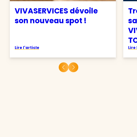
VIVASERVICES dévoile
Tr
son nouveau spot !
sa
VI
TO
Lire l'article
Lire 