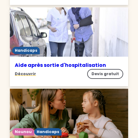
Handicaps
Aide après sortie d'hospitalisation
Découvrir
Devis gratuit
Nounou
Handicaps