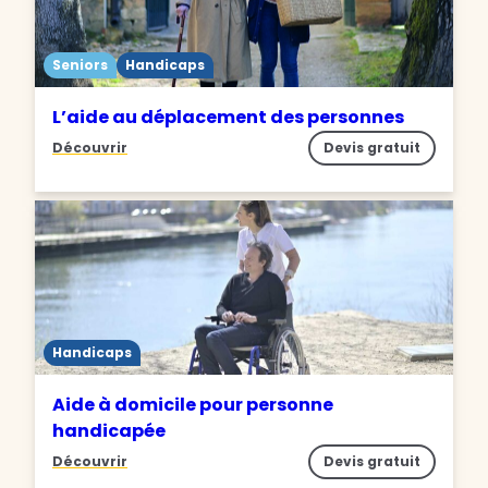
Seniors
Handicaps
L’aide au déplacement des personnes
Découvrir
Devis gratuit
Handicaps
Aide à domicile pour personne
handicapée
Découvrir
Devis gratuit