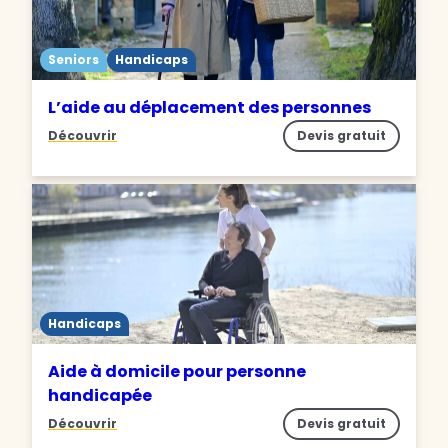
Seniors
Handicaps
L’aide au déplacement des personnes
Découvrir
Devis gratuit
Handicaps
Aide à domicile pour personne
handicapée
Découvrir
Devis gratuit