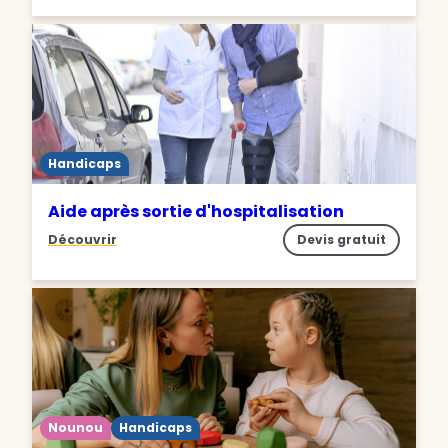
Handicaps
Aide après sortie d'hospitalisation
Découvrir
Devis gratuit
Nounou
Handicaps