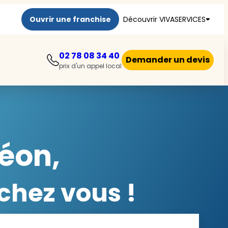
Ouvrir une franchise
Découvrir VIVASERVICES
02 78 08 34 40
Demander un devis
prix d'un appel local
éon,
chez vous !