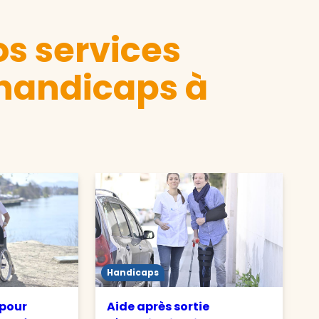
s services
 handicaps à
Handicaps
 pour
Aide après sortie