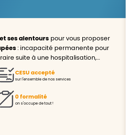
et ses alentours
pour vous proposer
Avec VIVASERVICES, trouve
apées
: incapacité permanente pour
service à domicile qui vou
re suite à une hospitalisation,…
correspond !
CESU accepté
Pour l’entretien de votre logement, la garde de vo
sur l'ensemble de nos services
ou l’accompagnement d’un parent, nos intervenan
domicile sont là pour vous épauler.
0 formalité
Demander un devis gratuit
Trouver mon
on s'occupe de tout !