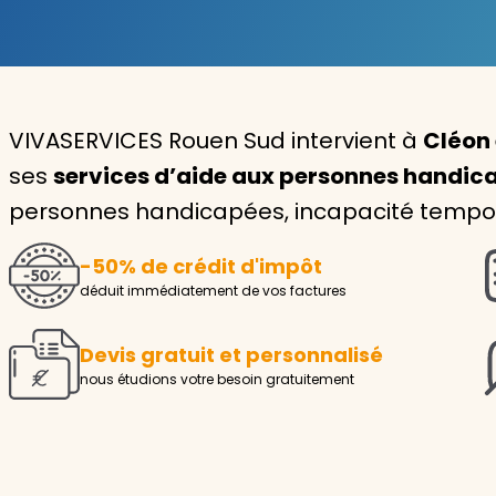
Garde d'enfants
Nounou
VIVASERVICES Rouen Sud intervient à
Cléon 
Aide à la personne
ses
services d’aide aux personnes handic
Seniors
personnes handicapées, incapacité temporai
Handicaps
-50% de crédit d'impôt
Voir tous les services
déduit immédiatement de vos factures
Devis gratuit et personnalisé
nous étudions votre besoin gratuitement