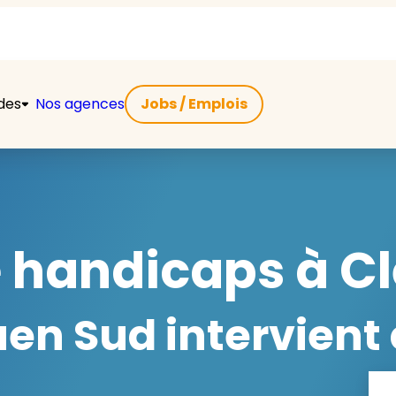
ides
Nos agences
Jobs / Emplois
e handicaps à Cl
n Sud intervient 