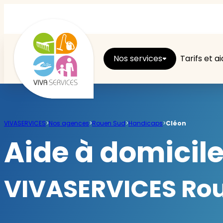
Nos services
Tarifs et a
Entretien du logement
VIVASERVICES
>
Nos agences
>
Rouen Sud
>
Handicaps
>
Cléon
Ménage
Aide à domicil
Repassage
VIVASERVICES Roue
Jardin
Brico