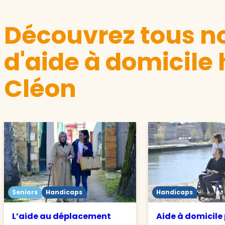
Découvrez tous no
d'aide à domicile
Cléon
Seniors
Handicaps
Handicaps
L’aide au déplacement
Aide à domicile