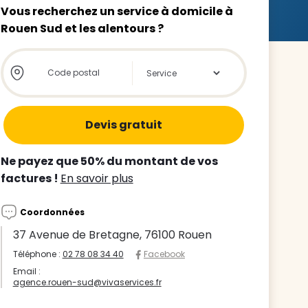
Vous recherchez un service à domicile à
Rouen Sud et les alentours ?
Store locator global - Autocompletion
Rechercher
z le
s
Ne payez que 50% du montant de vos
tre enfant
factures !
En savoir plus
ts à
Coordonnées
 agence
37 Avenue de Bretagne, 76100 Rouen
Téléphone :
02 78 08 34 40
Facebook
Email :
agence.rouen-sud@vivaservices.fr