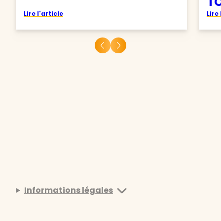
TO
Lire l'article
Lire 
Informations légales