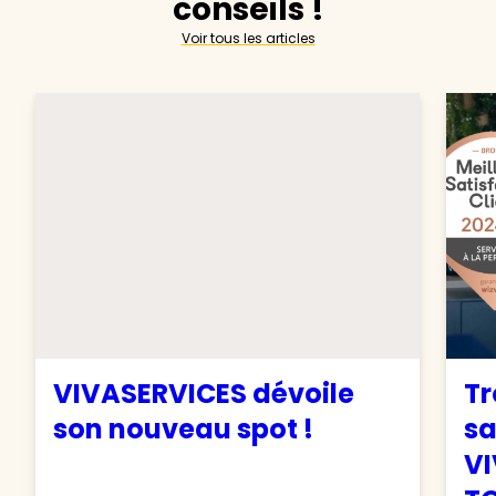
conseils !
Voir tous les articles
VIVASERVICES dévoile
Tr
son nouveau spot !
sa
VI