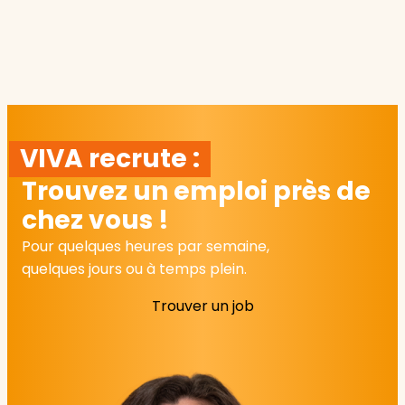
VIVA recrute :
Trouvez un emploi près de
chez vous !
Pour quelques heures par semaine,
quelques jours ou à temps plein.
Trouver un job