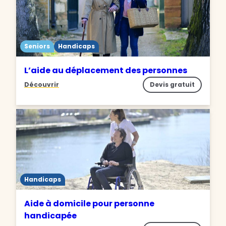
Seniors
Handicaps
L’aide au déplacement des personnes
Découvrir
Devis gratuit
Handicaps
Aide à domicile pour personne
handicapée