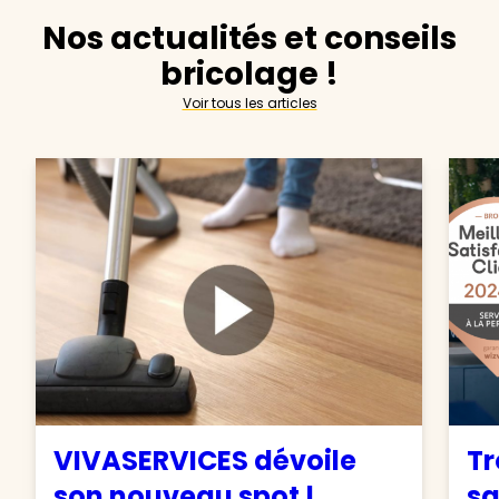
Nos actualités et conseils
bricolage !
Voir tous les articles
VIVASERVICES dévoile
Tr
son nouveau spot !
sa