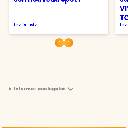
VI
TO
Lire l'article
Lire 
Informations légales