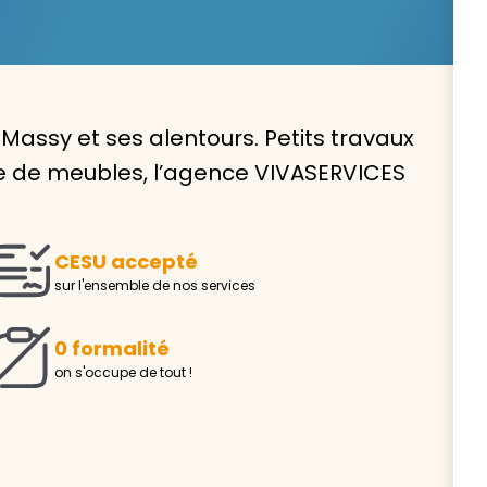
Massy et ses alentours. Petits travaux
Avec VIVASERVICES, trouve
ge de meubles, l’agence VIVASERVICES
service à domicile qui vou
correspond !
CESU accepté
Pour l’entretien de votre logement, la garde de vo
sur l'ensemble de nos services
ou l’accompagnement d’un parent, nos intervenan
domicile sont là pour vous épauler.
0 formalité
Demander un devis gratuit
Trouver mon
on s'occupe de tout !