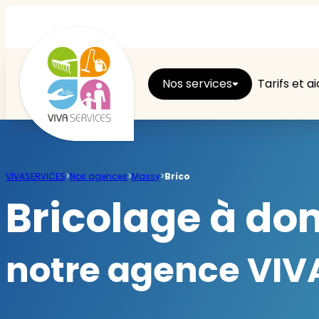
Nos services
Tarifs et a
Entretien du logement
VIVASERVICES
>
Nos agences
>
Massy
>
Brico
Ménage
Bricolage à dom
Repassage
notre agence VIVA
Jardin
Brico