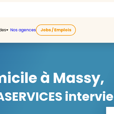
ides
Nos agences
Jobs / Emplois
icile à Massy,
SERVICES intervie