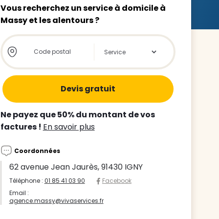
Vous recherchez un service à domicile à
Massy et les alentours ?
Store locator global - Autocompletion
Rechercher
z le
s
Ne payez que 50% du montant de vos
tre enfant
factures !
En savoir plus
ts à
Coordonnées
 agence
62 avenue Jean Jaurès, 91430 IGNY
Téléphone :
01 85 41 03 90
Facebook
Email :
agence.massy@vivaservices.fr