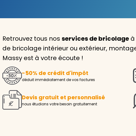
Garde d'enfants
Nounou
Retrouvez tous nos
services de bricolage
à 
Aide à la personne
de bricolage intérieur ou extérieur, monta
Seniors
Massy est à votre écoute !
Handicaps
-50% de crédit d'impôt
Voir tous les services
déduit immédiatement de vos factures
Devis gratuit et personnalisé
nous étudions votre besoin gratuitement