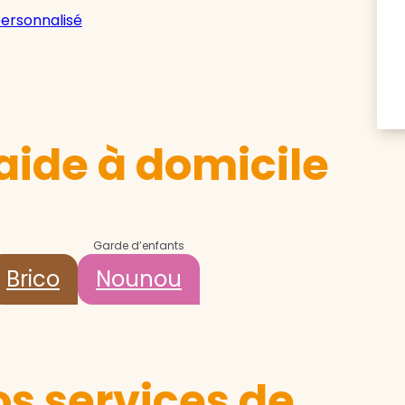
personnalisé
aide à domicile
Garde d’enfants
Brico
Nounou
s services de