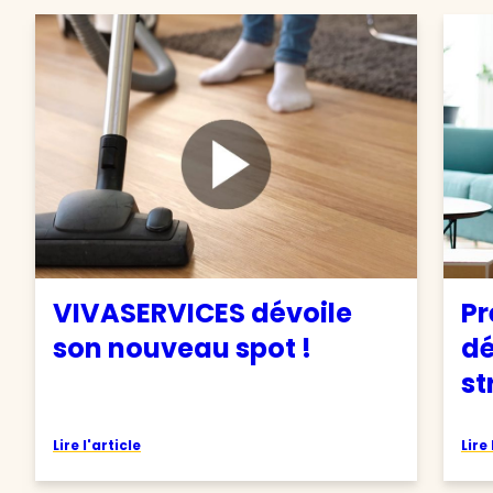
VIVASERVICES dévoile
Pr
son nouveau spot !
d
st
Lire l'article
Lire 