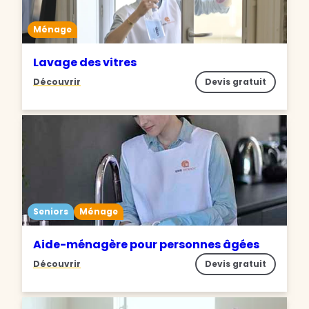
Ménage
Lavage des vitres
Découvrir
Devis gratuit
Seniors
Ménage
Aide-ménagère pour personnes âgées
Découvrir
Devis gratuit