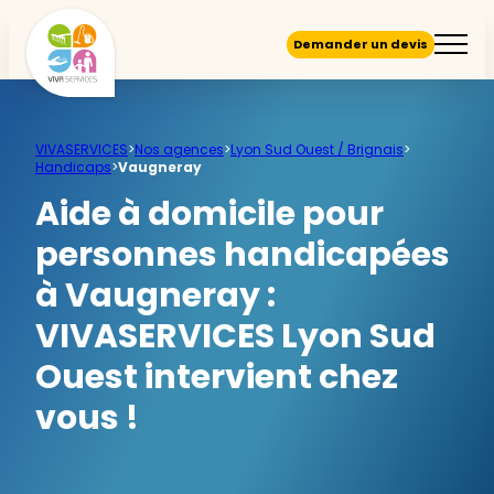
Demander un devis
VIVASERVICES
>
Nos agences
>
Lyon Sud Ouest / Brignais
>
Handicaps
>
Vaugneray
Aide à domicile pour
personnes handicapées
à Vaugneray :
VIVASERVICES Lyon Sud
Ouest intervient chez
vous !