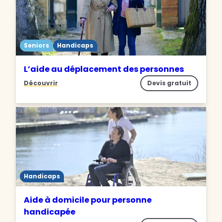
Seniors
Handicaps
L’aide au déplacement des personnes
Découvrir
Devis gratuit
Handicaps
Aide à domicile pour personne
handicapée