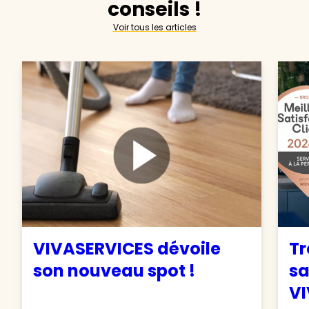
conseils !
Voir tous les articles
VIVASERVICES dévoile
Tr
son nouveau spot !
sa
VI