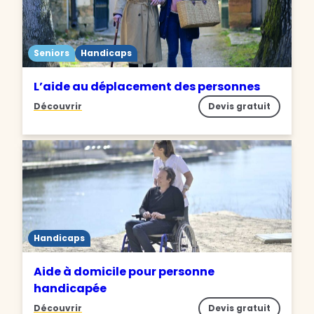
Seniors
Handicaps
L’aide au déplacement des personnes
Découvrir
Devis gratuit
Handicaps
Aide à domicile pour personne
handicapée
Découvrir
Devis gratuit