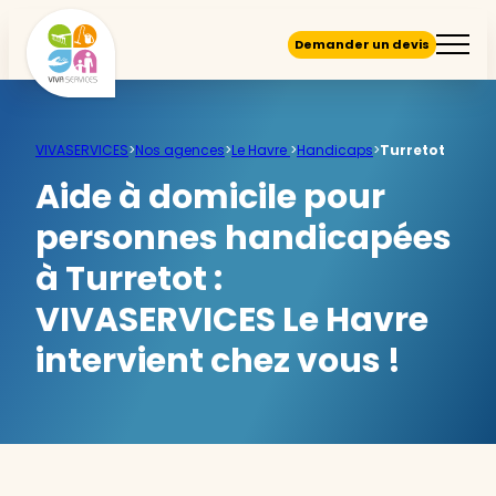
Demander un devis
VIVASERVICES
>
Nos agences
>
Le Havre
>
Handicaps
>
Turretot
Aide à domicile pour
personnes handicapées
à Turretot :
VIVASERVICES Le Havre
intervient chez vous !