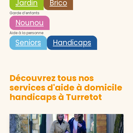
Jardin
Brico
Garde d’enfants
Nounou
Aide à la personne
Seniors
Handicaps
Découvrez tous nos
services d'aide à domicile
handicaps à Turretot