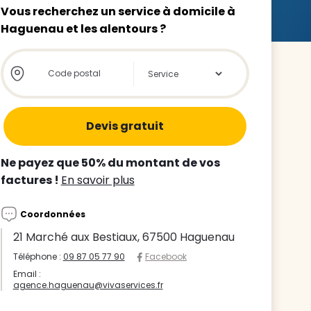
Vous recherchez un service à domicile à
Haguenau et les alentours ?
Store locator global - Autocompletion
Rechercher
z le
s
Ne payez que 50% du montant de vos
tre enfant
factures !
En savoir plus
ts à
Coordonnées
 agence
21 Marché aux Bestiaux, 67500 Haguenau
Téléphone :
09 87 05 77 90
Facebook
Email :
agence.haguenau@vivaservices.fr