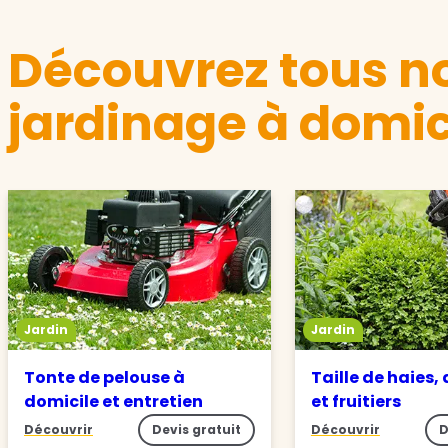
Découvrez tous no
jardinage à domic
Jardin
Jardin
Tonte de pelouse à
Taille de haies,
domicile et entretien
et fruitiers
Découvrir
Devis gratuit
Découvrir
D