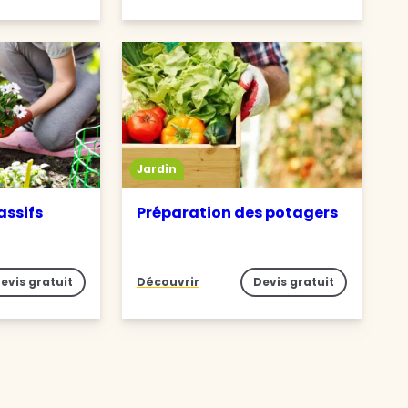
Jardin
assifs
Préparation des potagers
evis gratuit
Découvrir
Devis gratuit