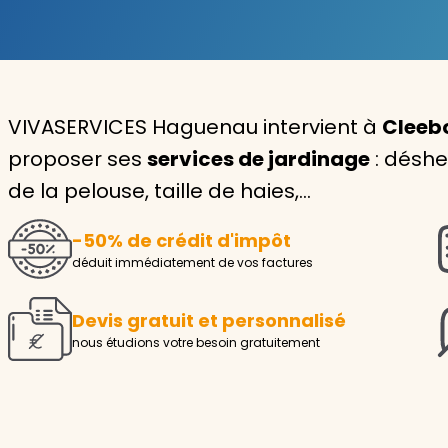
Garde d'enfants
Nounou
VIVASERVICES Haguenau intervient à
Cleebo
Aide à la personne
proposer ses
services de jardinage
: déshe
Seniors
de la pelouse, taille de haies,…
Handicaps
-50% de crédit d'impôt
Voir tous les services
déduit immédiatement de vos factures
Devis gratuit et personnalisé
nous étudions votre besoin gratuitement