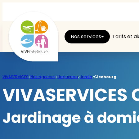
Nos services
Tarifs et a
Entretien du logement
VIVASERVICES
>
Nos agences
>
Haguenau
>
Jardin
>
Cleebourg
Ménage
VIVASERVICES 
Repassage
Jardinage à domi
Jardin
Brico