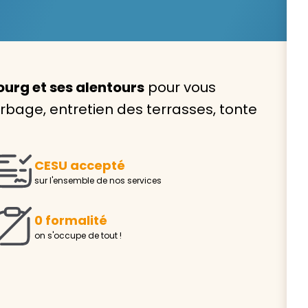
urg et ses alentours
pour vous
Avec VIVASERVICES, trouve
rbage, entretien des terrasses, tonte
service à domicile qui vou
correspond !
CESU accepté
Pour l’entretien de votre logement, la garde de vo
sur l'ensemble de nos services
ou l’accompagnement d’un parent, nos intervenan
domicile sont là pour vous épauler.
0 formalité
Demander un devis gratuit
Trouver mon
on s'occupe de tout !