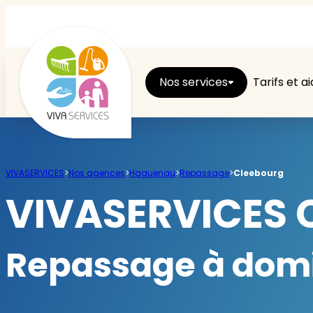
Nos services
Tarifs et a
Entretien du logement
VIVASERVICES
>
Nos agences
>
Haguenau
>
Repassage
>
Cleebourg
Ménage
VIVASERVICES 
Repassage
Repassage à domi
Jardin
Brico