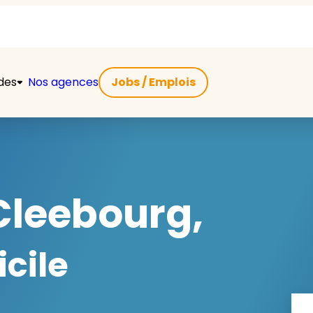
ides
Nos agences
Jobs / Emplois
Cleebourg,
cile