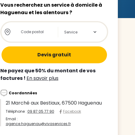
Vous recherchez un service à domicile à
Haguenau et les alentours ?
Store locator global - Autocompletion
Rechercher
z le
s
Ne payez que 50% du montant de vos
tre enfant
factures !
En savoir plus
ts à
Coordonnées
 agence
21 Marché aux Bestiaux, 67500 Haguenau
Téléphone :
09 87 05 77 90
Facebook
Email :
agence.haguenau@vivaservices.fr