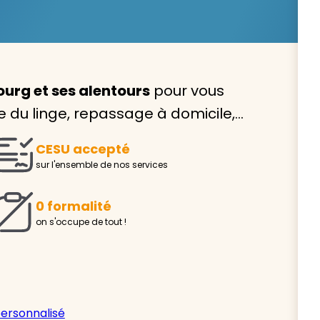
urg et ses alentours
pour vous
Avec VIVASERVICES, trouve
ge du linge, repassage à domicile,…
service à domicile qui vou
CESU accepté
correspond !
sur l'ensemble de nos services
Pour l’entretien de votre logement, la garde de vo
ou l’accompagnement d’un parent, nos intervenan
0 formalité
domicile sont là pour vous épauler.
on s'occupe de tout !
Demander un devis gratuit
Trouver mon
personnalisé