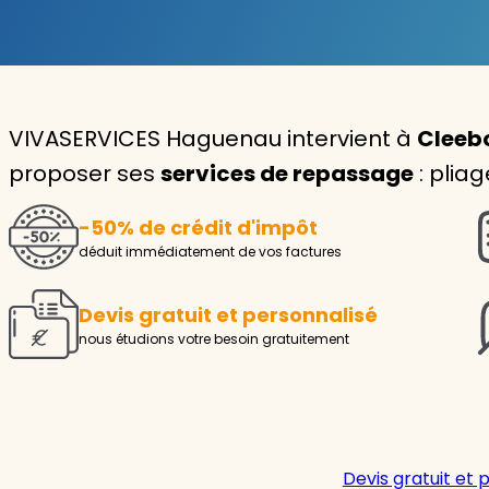
Garde d'enfants
Nounou
VIVASERVICES Haguenau intervient à
Cleebo
Aide à la personne
proposer ses
services de repassage
: plia
Seniors
-50% de crédit d'impôt
Handicaps
déduit immédiatement de vos factures
Voir tous les services
Devis gratuit et personnalisé
nous étudions votre besoin gratuitement
Devis gratuit et 