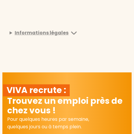
Informations légales
VIVA recrute :
Trouvez un emploi près de
chez vous !
Pour quelques heures par semaine,
quelques jours ou à temps plein.