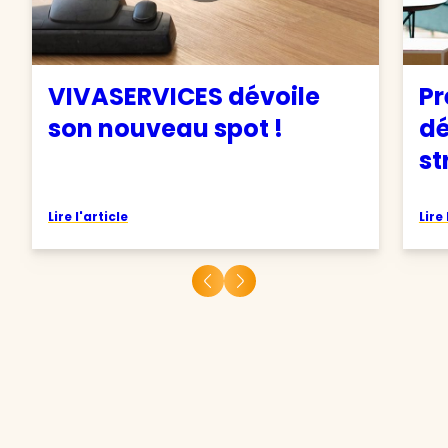
VIVASERVICES dévoile
Pr
son nouveau spot !
d
st
Lire l'article
Lire 