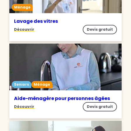
Ménage
Lavage des vitres
Découvrir
Devis gratuit
Seniors
Ménage
Aide-ménagère pour personnes âgées
Découvrir
Devis gratuit